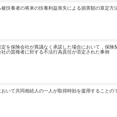
る被扶養者の将来の扶養利益喪失による損害額の算定方
設定を保険会社が異議なく承諾した場合において，保険
会社の質権者に対する不法行為貢任が否定された事例
において共同相続人の一人が取得時効を援用することの