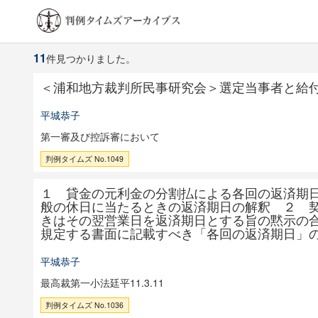
11
件見つかりました。
＜浦和地方裁判所民事研究会＞選定当事者と給
平城恭子
第一審及び控訴審において
判例タイムズ No.1049
１ 貸金の元利金の分割払による各回の返済期
般の休日に当たるときの返済期日の解釈 ２ 
きはその翌営業日を返済期日とする旨の黙示の
規定する書面に記載すべき「各回の返済期日」
平城恭子
最高裁第一小法廷平11.3.11
判例タイムズ No.1036