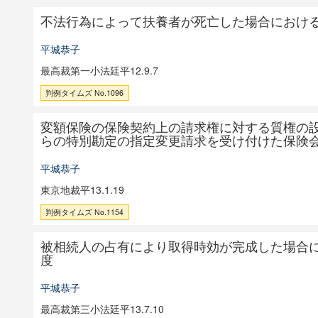
不法行為によって扶養者が死亡した場合におけ
平城恭子
最高裁第一小法廷平12.9.7
判例タイムズ No.1096
変額保険の保険契約上の請求権に対する質権の
らの特別勘定の指定変更請求を受け付けた保険
平城恭子
東京地裁平13.1.19
判例タイムズ No.1154
被相続人の占有により取得時効が完成した場合
度
平城恭子
最高裁第三小法廷平13.7.10