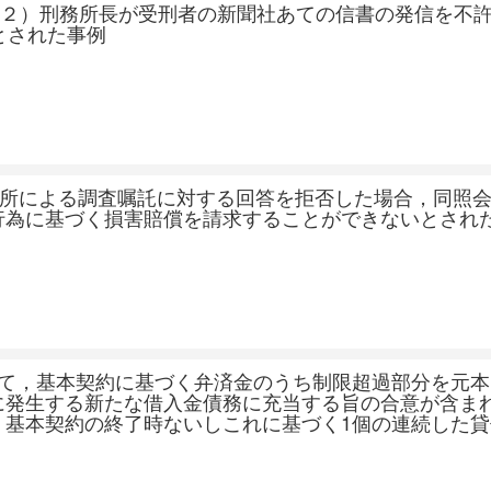
 （２）刑務所長が受刑者の新聞社あての信書の発信を不
とされた事例
判所による調査嘱託に対する回答を拒否した場合，同照
行為に基づく損害賠償を請求することができないとされ
いて，基本契約に基づく弁済金のうち制限超過部分を元本
に発生する新たな借入金債務に充当する旨の合意が含ま
，基本契約の終了時ないしこれに基づく1個の連続した貸