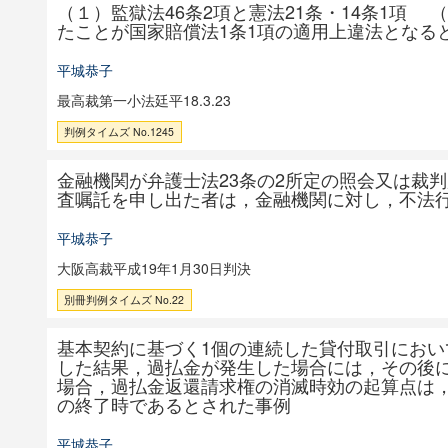
（１）監獄法46条2項と憲法21条・14条1項
たことが国家賠償法1条1項の適用上違法となる
平城恭子
最高裁第一小法廷平18.3.23
判例タイムズ No.1245
金融機関が弁護士法23条の2所定の照会又は裁
査嘱託を申し出た者は，金融機関に対し，不法
平城恭子
大阪高裁平成19年1月30日判決
別冊判例タイムズ No.22
基本契約に基づく1個の連続した貸付取引にお
した結果，過払金が発生した場合には，その後
場合，過払金返還請求権の消滅時効の起算点は
の終了時であるとされた事例
平城恭子