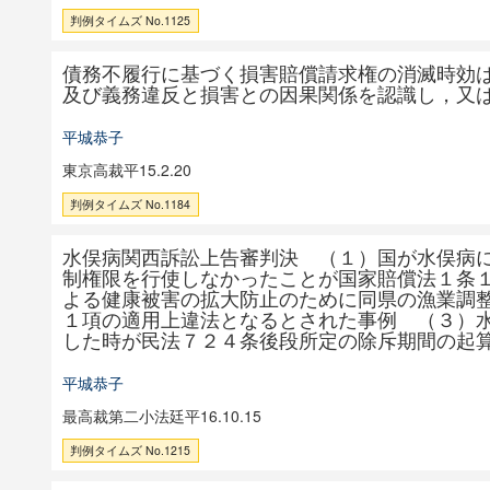
判例タイムズ No.1125
債務不履行に基づく損害賠償請求権の消滅時効
及び義務違反と損害との因果関係を認識し，又
平城恭子
東京高裁平15.2.20
判例タイムズ No.1184
水俣病関西訴訟上告審判決 （１）国が水俣病
制権限を行使しなかったことが国家賠償法１条
よる健康被害の拡大防止のために同県の漁業調
１項の適用上違法となるとされた事例 （３）
した時が民法７２４条後段所定の除斥期間の起
平城恭子
最高裁第二小法廷平16.10.15
判例タイムズ No.1215