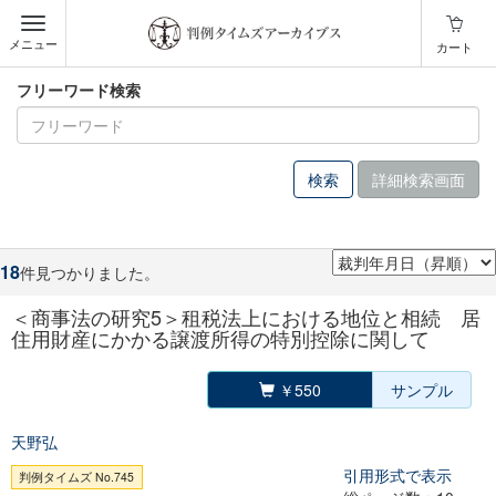
メニュー
カート
フリーワード検索
詳細検索画面
18
件見つかりました。
＜商事法の研究5＞租税法上における地位と相続 居
住用財産にかかる譲渡所得の特別控除に関して
￥550
サンプル
天野弘
引用形式で表示
判例タイムズ No.745