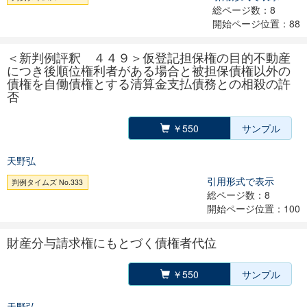
総ページ数：8
開始ページ位置：88
＜新判例評釈 ４４９＞仮登記担保権の目的不動産
につき後順位権利者がある場合と被担保債権以外の
債権を自働債権とする清算金支払債務との相殺の許
否
￥550
サンプル
天野弘
引用形式で表示
判例タイムズ No.333
総ページ数：8
開始ページ位置：100
財産分与請求権にもとづく債権者代位
￥550
サンプル
天野弘