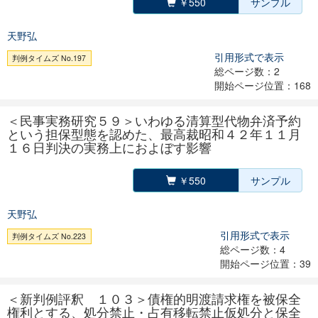
￥550
サンプル
天野弘
引用形式で表示
判例タイムズ No.197
総ページ数：2
開始ページ位置：168
＜民事実務研究５９＞いわゆる清算型代物弁済予約
という担保型態を認めた、最高裁昭和４２年１１月
１６日判決の実務上におよぼす影響
￥550
サンプル
天野弘
引用形式で表示
判例タイムズ No.223
総ページ数：4
開始ページ位置：39
＜新判例評釈 １０３＞債権的明渡請求権を被保全
権利とする、処分禁止・占有移転禁止仮処分と保全