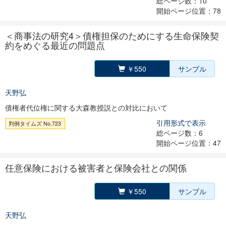
総ページ数：10
開始ページ位置：78
＜商事法の研究4＞債権担保のためにする生命保険契
約をめぐる最近の問題点
￥550
サンプル
天野弘
債権者代位権に関する大森教授説との対比において
引用形式で表示
判例タイムズ No.723
総ページ数：6
開始ページ位置：47
任意保険における被害者と保険会社との関係
￥550
サンプル
天野弘