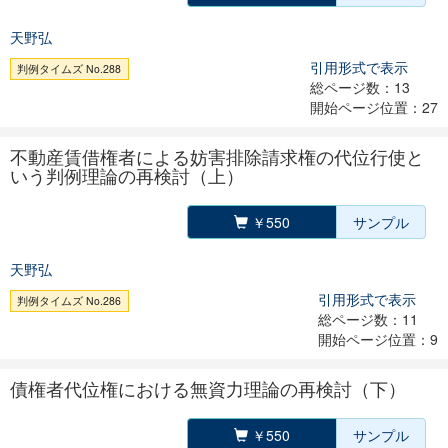
天野弘
引用形式で表示
判例タイムズ No.288
総ページ数：13
開始ページ位置：27
不動産賃借権者による妨害排除請求権の代位行使と
いう判例理論の再検討（上）
￥550
サンプル
天野弘
引用形式で表示
判例タイムズ No.286
総ページ数：11
開始ページ位置：9
債権者代位権における無資力理論の再検討（下）
￥550
サンプル