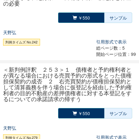
の必要
￥550
サンプル
天野弘
引用形式で表示
判例タイムズ No.242
総ページ数：5
開始ページ位置：99
＜新判例評釈 ２５３＞１ 債権者と予約権利者と
が異なる場合における売買予約の形式をとった債権
担保契約の成否 ２ 右売買契約が債権担保契約と
して清算義務を伴う場合に仮登記を経由した予約権
利者の目的不動産の差押債権者に対する本登記をす
るについての承諾請求の帰すう
￥550
サンプル
天野弘
引用形式で表示
判例タイムズ No.279