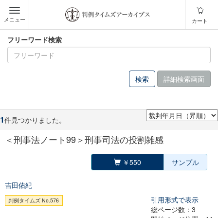
メニュー
カート
フリーワード検索
詳細検索画面
1
件見つかりました。
＜刑事法ノート99＞刑事司法の投割雑感
￥550
サンプル
吉田佑紀
引用形式で表示
判例タイムズ No.576
総ページ数：3