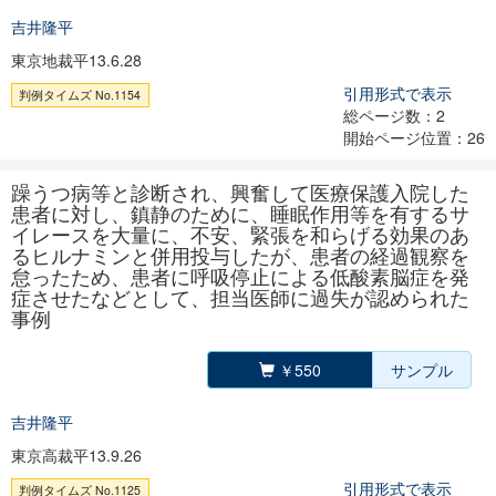
吉井隆平
東京地裁平13.6.28
引用形式で表示
判例タイムズ No.1154
総ページ数：2
開始ページ位置：26
躁うつ病等と診断され、興奮して医療保護入院した
患者に対し、鎮静のために、睡眠作用等を有するサ
イレースを大量に、不安、緊張を和らげる効果のあ
るヒルナミンと併用投与したが、患者の経過観察を
怠ったため、患者に呼吸停止による低酸素脳症を発
症させたなどとして、担当医師に過失が認められた
事例
￥550
サンプル
吉井隆平
東京高裁平13.9.26
引用形式で表示
判例タイムズ No.1125