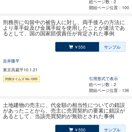
総ページ数：2
開始ページ位置：100
刑務所に勾留中の被告人に対し、両手後ろの方法に
より革手錠及び金属手錠を使用したことが違法であ
るとして、国の国家賠償責任が肯定された事例
￥550
サンプル
吉井隆平
東京高裁平10.1.21
引用形式で表示
判例タイムズ No.1005
総ページ数：2
開始ページ位置：136
土地建物の売主に、代金額の相当性についての錯誤
があったことから、売主に売買契約の要素に錯誤が
あるとして、当該売買契約が無効とされた事例
￥550
サンプル