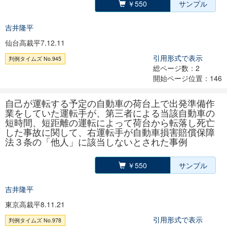
￥550
サンプル
吉井隆平
仙台高裁平7.12.11
引用形式で表示
判例タイムズ No.945
総ページ数：2
開始ページ位置：146
自己が運転する予定の自動車の荷台上で出発準備作
業をしていた運転手が、第三者による当該自動車の
短時間、短距離の運転によって荷台から転落し死亡
した事故に関して、右運転手が自動車損害賠償保障
法３条の「他人」に該当しないとされた事例
￥550
サンプル
吉井隆平
東京高裁平8.11.21
引用形式で表示
判例タイムズ No.978