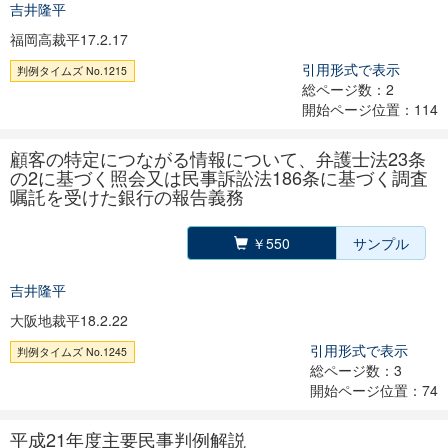
吉井隆平
福岡高裁平17.2.17
引用形式で表示
判例タイムズ No.1215
総ページ数：2
開始ページ位置：114
顧客の特定につながる情報について、弁護士法23条
の2に基づく照会又は民事訴訟法186条に基づく調査
嘱託を受けた銀行の報告義務
￥550
サンプル
吉井隆平
大阪地裁平18.2.22
引用形式で表示
判例タイムズ No.1245
総ページ数：3
開始ページ位置：74
平成21年度主要民事判例解説