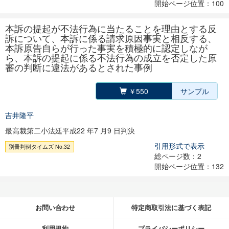
開始ページ位置：100
本訴の提起が不法行為に当たることを理由とする反
訴について、本訴に係る請求原因事実と相反する、
本訴原告自らが行った事実を積極的に認定しなが
ら、本訴の提起に係る不法行為の成立を否定した原
審の判断に違法があるとされた事例
￥550
サンプル
吉井隆平
最高裁第二小法廷平成22 年7 月9 日判決
引用形式で表示
別冊判例タイムズ No.32
総ページ数：2
開始ページ位置：132
お問い合わせ
特定商取引法に基づく表記
利用規約
プライバシーポリシー