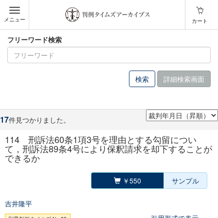
メニュー
カート
フリーワード検索
詳細検索画面
17
件見つかりました。
114 刑訴法60条1項3号を理由とする勾留につい
て，刑訴法89条4号により保釈請求を却下することが
できるか
￥550
サンプル
吉井隆平