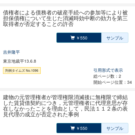
債権者による債務者の破産手続への参加等により被
担保債権について生じた消滅時効中断の効力を第三
取得者が否定することの許否
￥550
サンプル
吉井隆平
東京地裁平13.6.8
引用形式で表示
判例タイムズ No.1096
総ページ数：2
開始ページ位置：34
建物の元管理権者が管理権限消滅後に無権限で締結
した賃貸借契約につき，元管理権者に代理意思が存
在しなかったことを理由として，民法１１２条の表
見代理の成立が否定された事例
￥550
サンプル