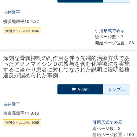
吉井隆平
横浜地裁平10.4.27
引用形式で表示
判例タイムズ No.1036
総ページ数：2
開始ページ位置：26
深刻な骨髄抑制の副作用を伴う先端的治療方法であ
ったアクノマイシンＤの投与を含む化学療法を実施
するに当たり患者に対してなされた説明に説明義務
違反が認められた事例
￥550
サンプル
吉井隆平
東京高裁平11.9.16
引用形式で表示
判例タイムズ No.1065
総ページ数：2
開始ページ位置：100