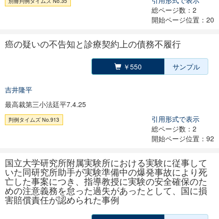
引用形式で表示
別冊判例タイムズ No.35
総ページ数：2
開始ページ位置：20
癌の疑いの不告知と診療契約上の債務不履行
￥550
サンプル
吉井隆平
最高裁第三小法廷平7.4.25
引用形式で表示
判例タイムズ No.913
総ページ数：2
開始ページ位置：92
国立大学研究所附属実験所における実験に従事して
いた同研究所助手が実験準備中の爆発事故により死
亡した事案につき、指導教授に実験の安全確保のた
めの注意義務を怠った過失があったとして、国に損
害賠償責任が認められた事例