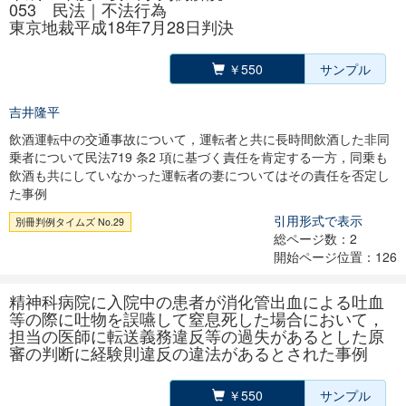
053 民法｜不法行為
東京地裁平成18年7月28日判決
￥550
サンプル
吉井隆平
飲酒運転中の交通事故について，運転者と共に長時間飲酒した非同
乗者について民法719 条2 項に基づく責任を肯定する一方，同乗も
飲酒も共にしていなかった運転者の妻についてはその責任を否定し
た事例
引用形式で表示
別冊判例タイムズ No.29
総ページ数：2
開始ページ位置：126
精神科病院に入院中の患者が消化管出血による吐血
等の際に吐物を誤嚥して窒息死した場合において，
担当の医師に転送義務違反等の過失があるとした原
審の判断に経験則違反の違法があるとされた事例
￥550
サンプル