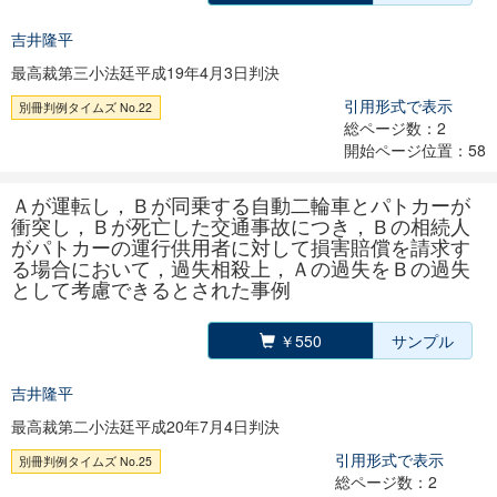
吉井隆平
最高裁第三小法廷平成19年4月3日判決
引用形式で表示
別冊判例タイムズ No.22
総ページ数：2
開始ページ位置：58
Ａが運転し，Ｂが同乗する自動二輪車とパトカーが
衝突し，Ｂが死亡した交通事故につき，Ｂの相続人
がパトカーの運行供用者に対して損害賠償を請求す
る場合において，過失相殺上，Ａの過失をＢの過失
として考慮できるとされた事例
￥550
サンプル
吉井隆平
最高裁第二小法廷平成20年7月4日判決
引用形式で表示
別冊判例タイムズ No.25
総ページ数：2