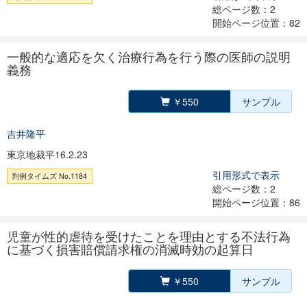
総ページ数：2
開始ページ位置：82
一般的な適応を欠く治療行為を行う際の医師の説明
義務
￥550
サンプル
吉井隆平
東京地裁平16.2.23
引用形式で表示
判例タイムズ No.1184
総ページ数：2
開始ページ位置：86
児童が性的虐待を受けたことを理由とする不法行為
に基づく損害賠償請求権の消滅時効の起算日
￥550
サンプル