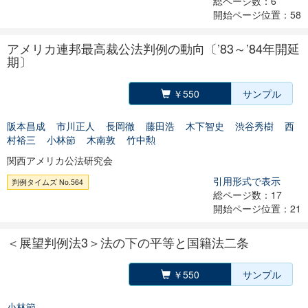
総ページ数：6
開始ページ位置：58
アメリカ連邦最高裁公法判例の動向〔’83～’84年開延
期〕
￥550
サンプル
阪本昌成
市川正人
長岡徹
藤田浩
木下智史
渋谷秀樹
西
村裕三
小林節
木南敦
竹中勲
関西アメリカ公法研究会
引用形式で表示
判例タイムズ No.564
総ページ数：17
開始ページ位置：21
＜展望判例法3＞法の下の平等と国籍法二条
￥550
サンプル
小林節