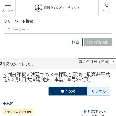
メニュー
カート
フリーワード検索
詳細検索画面
3
件見つかりました。
＜判例評釈＞法廷でのメモ採取と憲法（最高裁平成
元年3月8日大法廷判決、本誌689号294頁）
￥550
サンプル
小林節
引用形式で表示
判例タイムズ No.698