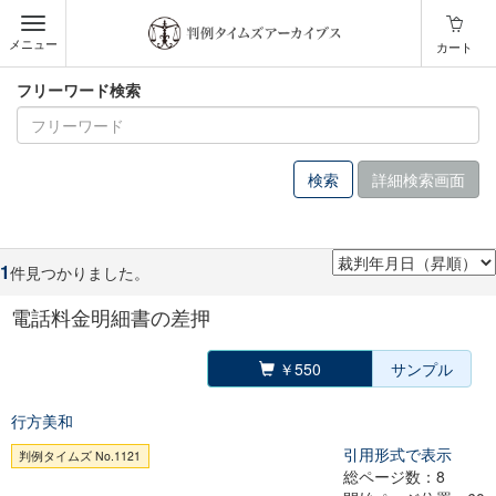
メニュー
カート
フリーワード検索
詳細検索画面
1
件見つかりました。
電話料金明細書の差押
￥550
サンプル
行方美和
引用形式で表示
判例タイムズ No.1121
総ページ数：8