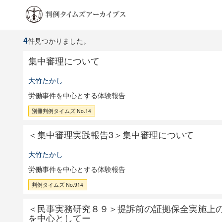
4
件見つかりました。
集中審理について
大竹たかし
労働事件を中心とする体験報告
別冊判例タイムズ No.14
＜集中審理実践報告3＞集中審理について
大竹たかし
労働事件を中心とする体験報告
判例タイムズ No.914
＜民事実務研究８９＞提訴前の証拠保全実施上
を中心としてー