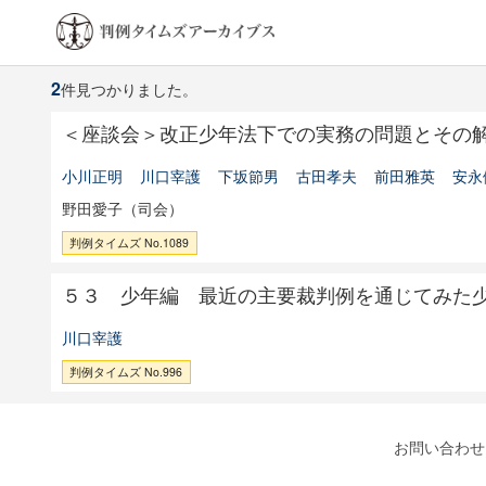
2
件見つかりました。
＜座談会＞改正少年法下での実務の問題とその
小川正明
川口宰護
下坂節男
古田孝夫
前田雅英
安永
野田愛子（司会）
判例タイムズ No.1089
５３ 少年編 最近の主要裁判例を通じてみた
川口宰護
判例タイムズ No.996
お問い合わせ