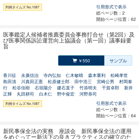
引用形式で表示
判例タイムズ No.1087
総ページ数：2
開始ページ位置：62
医事鑑定人候補者推薦委員会事務打合せ（第2回）及
び医事関係訴訟運営向上協議会（第一回）議事録要
旨
￥550
サンプル
香川征
永廣信治
寺内弘知
仁木敏晴
森本重利
松崎孝世
島田清
川真田正憲
松原健士郎
田中浩三
宮崎公男
村岡泰
行
松谷佳樹
石垣陽介
建石直子
竹添明夫
千賀卓郎
新井
正輝
丸田耕司
白木仁
野中俊宏
河野恭司
引用形式で表示
判例タイムズ No.1087
総ページ数：5
開始ページ位置：64
新民事保全法の実務 座談会 新民事保全法の運用
をめぐってー新法下の良きプラクティスの確立のた