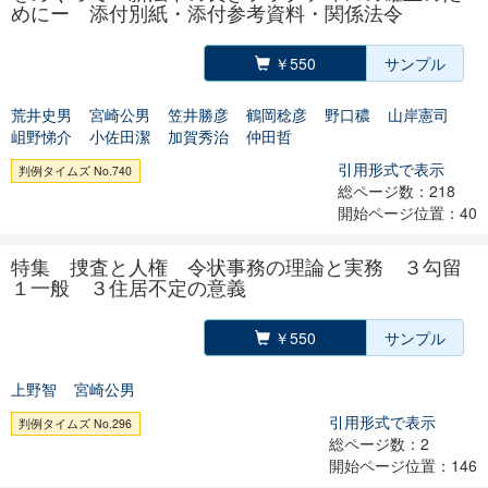
めにー 添付別紙・添付参考資料・関係法令
￥550
サンプル
荒井史男
宮崎公男
笠井勝彦
鶴岡稔彦
野口穠
山岸憲司
岨野悌介
小佐田潔
加賀秀治
仲田哲
引用形式で表示
判例タイムズ No.740
総ページ数：218
開始ページ位置：40
特集 捜査と人権 令状事務の理論と実務 ３勾留
１一般 ３住居不定の意義
￥550
サンプル
上野智
宮崎公男
引用形式で表示
判例タイムズ No.296
総ページ数：2
開始ページ位置：146