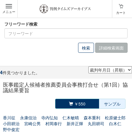
メニュー
カート
フリーワード検索
詳細検索画面
4
件見つかりました。
医事鑑定人候補者推薦委員会事務打合せ（第1回）協
議結果要旨
￥550
サンプル
香川征
永康信治
寺内弘知
仁木敏晴
森本重利
松原健士郎
小田耕治
宮崎公男
村岡泰行
新井正輝
丸田耕司
白木仁
野中俊宏