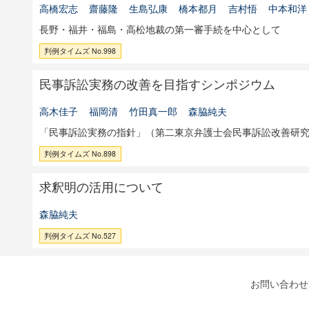
高橋宏志
齋藤隆
生島弘康
橋本都月
吉村悟
中本和洋
長野・福井・福島・高松地裁の第一審手続を中心として
判例タイムズ No.998
民事訴訟実務の改善を目指すシンポジウム
高木佳子
福岡清
竹田真一郎
森脇純夫
「民事訴訟実務の指針」（第二東京弁護士会民事訴訟改善研
判例タイムズ No.898
求釈明の活用について
森脇純夫
判例タイムズ No.527
お問い合わせ