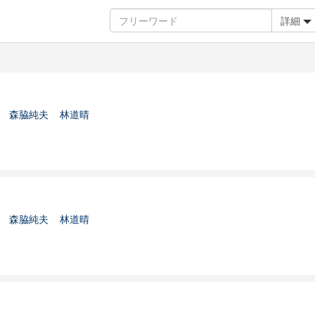
詳細
森脇純夫
林道晴
森脇純夫
林道晴