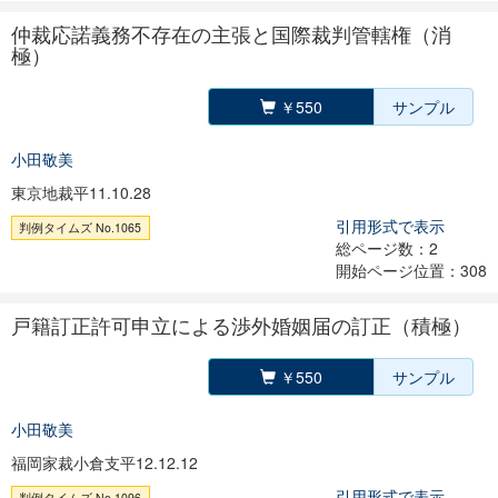
仲裁応諾義務不存在の主張と国際裁判管轄権（消
極）
￥550
サンプル
小田敬美
東京地裁平11.10.28
引用形式で表示
判例タイムズ No.1065
総ページ数：2
開始ページ位置：308
戸籍訂正許可申立による渉外婚姻届の訂正（積極）
￥550
サンプル
小田敬美
福岡家裁小倉支平12.12.12
引用形式で表示
判例タイムズ No.1096