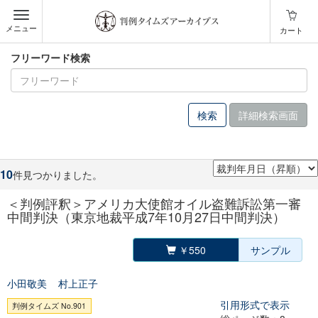
メニュー
カート
フリーワード検索
詳細検索画面
10
件見つかりました。
＜判例評釈＞アメリカ大使館オイル盗難訴訟第一審
中間判決（東京地裁平成7年10月27日中間判決）
￥550
サンプル
小田敬美
村上正子
引用形式で表示
判例タイムズ No.901