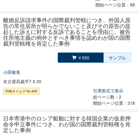
開始ページ位置：88
離婚反訴請求事件の国際裁判管轄につき、外国人原
告の常住居所が明らかでないこと及びその原告の提
起した訴えに対する反訴であることを理由に、被告
住所地主義の例外とすべき事情を認めわが国の国際
裁判管轄権を肯定した事例
￥550
サンプル
小田敬美
名古屋高裁平7.5.30
引用形式で表示
判例タイムズ No.945
総ページ数：2
開始ページ位置：318
日本寄港中のロシア船舶に対する韓国企業の仮差押
命令申立事件につき、わが国の国際裁判管轄権を肯
定した事例