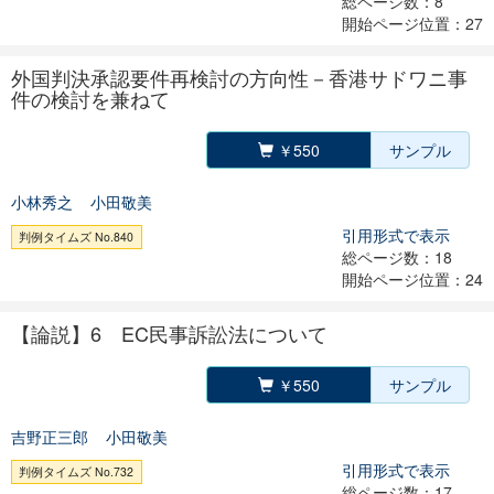
総ページ数：8
開始ページ位置：27
外国判決承認要件再検討の方向性－香港サドワニ事
件の検討を兼ねて
￥550
サンプル
小林秀之
小田敬美
引用形式で表示
判例タイムズ No.840
総ページ数：18
開始ページ位置：24
【論説】6 EC民事訴訟法について
￥550
サンプル
吉野正三郎
小田敬美
引用形式で表示
判例タイムズ No.732
総ページ数：17