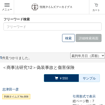
メニュー
カート
フリーワード検索
詳細検索画面
1
件見つかりました。
＜商事法研究12＞偽装事故と傷害保険
￥550
サンプル
志津田一彦
引用形式で表示
判例タイムズ No.806
総ページ数：7