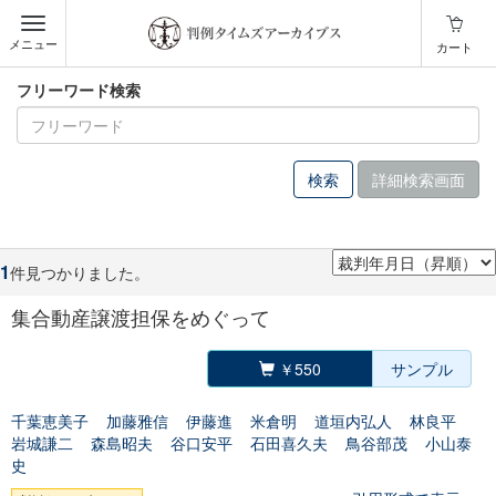
メニュー
カート
フリーワード検索
詳細検索画面
1
件見つかりました。
集合動産譲渡担保をめぐって
￥550
サンプル
千葉恵美子
加藤雅信
伊藤進
米倉明
道垣内弘人
林良平
岩城謙二
森島昭夫
谷口安平
石田喜久夫
鳥谷部茂
小山泰
史