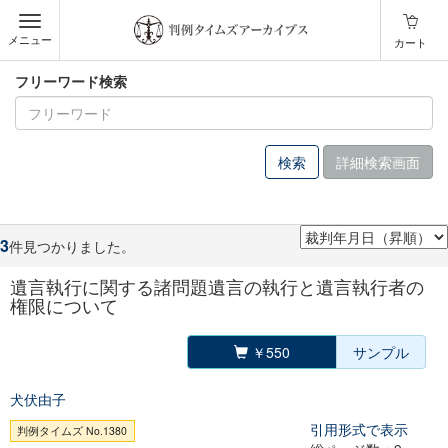
メニュー
カート
フリーワード検索
詳細検索画面
3
件見つかりました。
遺言執行に関する諸問題遺言の執行と遺言執行者の
権限について
￥550
サンプル
犬伏由子
引用形式で表示
判例タイムズ No.1380