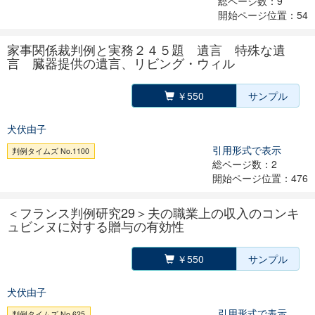
総ページ数：9
開始ページ位置：54
家事関係裁判例と実務２４５題 遺言 特殊な遺
言 臓器提供の遺言、リビング・ウィル
￥550
サンプル
犬伏由子
引用形式で表示
判例タイムズ No.1100
総ページ数：2
開始ページ位置：476
＜フランス判例研究29＞夫の職業上の収入のコンキ
ュビンヌに対する贈与の有効性
￥550
サンプル
犬伏由子
引用形式で表示
判例タイムズ No.625