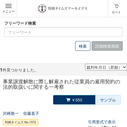
メニュー
カート
フリーワード検索
詳細検索画面
1
件見つかりました。
事業譲渡解散に際し解雇された従業員の雇用契約の
法的取扱いに関する一考察
￥550
サンプル
沢崎敦一
佐藤直子
引用形式で表示
判例タイムズ No.1372