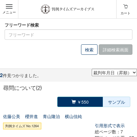
メニュー
カート
フリーワード検索
詳細検索画面
2
件見つかりました。
尋問について⑵
￥550
サンプル
佐藤公美
櫻井進
青山隆治
横山佳純
引用形式で表示
判例タイムズ No.1264
総ページ数：7