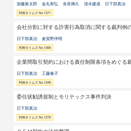
加藤新太郎
金丸和弘
奈良輝久
清水建成
日下部真治
判例タイムズ No.1371
会社分割に対する詐害行為取消に関する裁判例
日下部真治
倉賀野伴明
判例タイムズ No.1369
企業間取引契約における責任制限条項をめぐる
日下部真治
工藤奏子
判例タイムズ No.1349
委任状勧誘規制とモリテックス事件判決
日下部真治
判例タイムズ No.1279