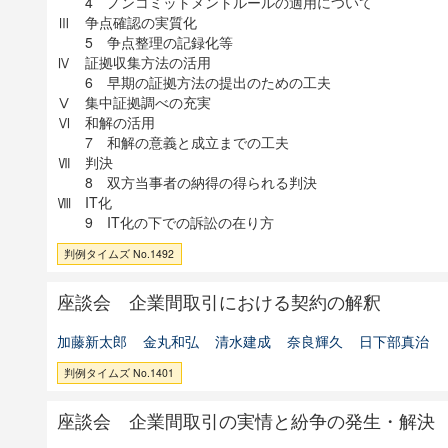
4 ノンコミットメントルールの適用について
Ⅲ 争点確認の実質化
5 争点整理の記録化等
Ⅳ 証拠収集方法の活用
6 早期の証拠方法の提出のための工夫
Ⅴ 集中証拠調べの充実
Ⅵ 和解の活用
7 和解の意義と成立までの工夫
Ⅶ 判決
8 双方当事者の納得の得られる判決
Ⅷ IT化
9 IT化の下での訴訟の在り方
判例タイムズ No.1492
座談会 企業間取引における契約の解釈
加藤新太郎
金丸和弘
清水建成
奈良輝久
日下部真治
判例タイムズ No.1401
座談会 企業間取引の実情と紛争の発生・解決