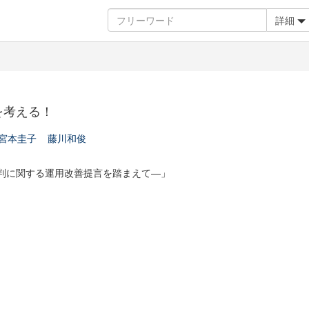
詳細
を考える！
宮本圭子
藤川和俊
判に関する運用改善提言を踏まえて―」