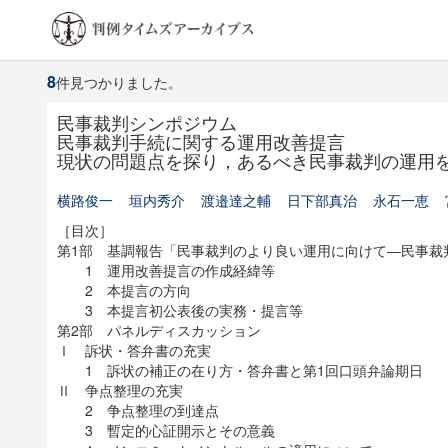
8
件見つかりました。
民事裁判シンポジウム
民事裁判手続に関する運用改善提言
現状の問題点を探り，あるべき民事裁判の運用
横路俊一
垣内秀介
渡邉達之輔
日下部真治
永石一恵
［目次］
第1部 基調報告「民事裁判のより良い運用に向けて―民事裁
1 運用改善提言の作成経緯等
2 本提言の方向
3 本提言初公表後の実務・提言等
第2部 パネルディスカッション
Ⅰ 訴状・答弁書の充実
1 訴状の補正の在り方・答弁書と第1回口頭弁論期日
Ⅱ 争点整理の充実
2 争点整理の到達点
3 暫定的心証開示とその意義