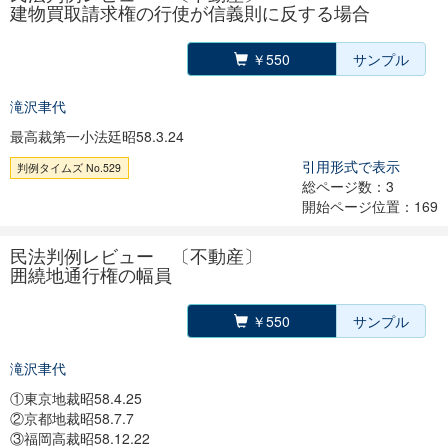
建物買取請求権の行使が信義則に反する場合
￥550
サンプル
滝沢聿代
最高裁第一小法廷昭58.3.24
引用形式で表示
判例タイムズ No.529
総ページ数：3
開始ページ位置：169
民法判例レビュー 〔不動産〕
囲繞地通行権の幅員
￥550
サンプル
滝沢聿代
①東京地裁昭58.4.25
②京都地裁昭58.7.7
③福岡高裁昭58.12.22