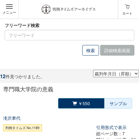
メニュー
カート
フリーワード検索
詳細検索画面
12
件見つかりました。
専門職大学院の意義
￥550
サンプル
滝沢聿代
引用形式で表示
判例タイムズ No.1189
総ページ数：7