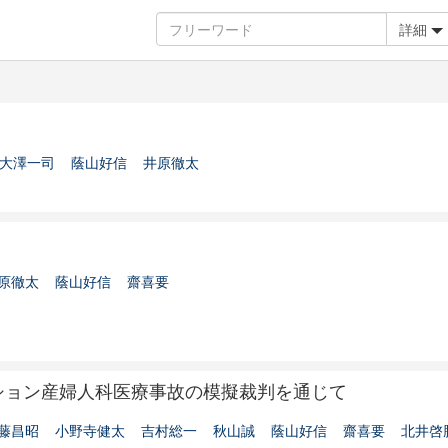
詳細
大澤一司
蔭山好信
井原徹太
原徹太
蔭山好信
齋喜要
ション産婦人科医療事故の模擬裁判を通じて
藤昌昭
小野寺健太
吉村総一
秋山誠
蔭山好信
齋喜要
北井啓