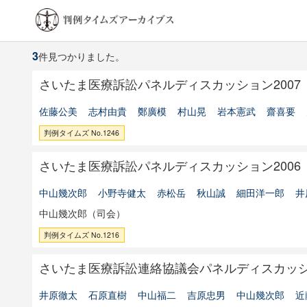
3
件見つかりました。
さいたま医療訴訟パネルディスカッション2007
佐藤公美
志村由貴
鄭廣模
村山晃
岩本憲武
齋喜要
判例タイムズ No.1246
さいたま医療訴訟パネルディスカッション2006
中山幾次郎
小野寺健太
赤松岳
秋山誠
細田洋一郎
井
中山幾次郎（司会）
判例タイムズ No.1216
さいたま医療訴訟連絡協議会パネルディスカッ
井原徹太
石原直樹
中山福二
吉原忠男
中山幾次郎
近