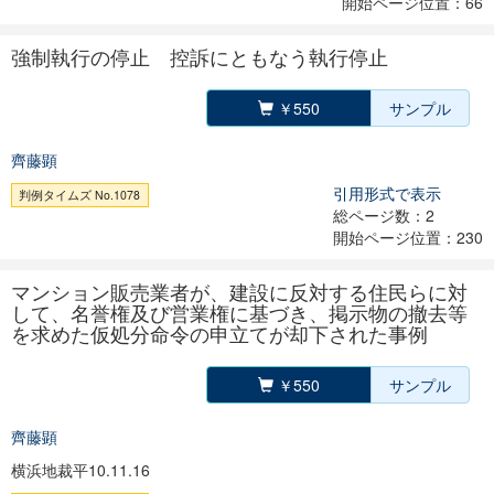
開始ページ位置：66
強制執行の停止 控訴にともなう執行停止
￥550
サンプル
齊藤顕
引用形式で表示
判例タイムズ No.1078
総ページ数：2
開始ページ位置：230
マンション販売業者が、建設に反対する住民らに対
して、名誉権及び営業権に基づき、掲示物の撤去等
を求めた仮処分命令の申立てが却下された事例
￥550
サンプル
齊藤顕
横浜地裁平10.11.16