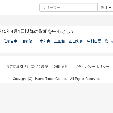
詳細
15年4月1日以降の取組を中心として
佐藤吉幸
加藤優
青木和也
上田毅
正田忠勇
中村由夏
熨斗
特定商取引法に基づく表記
利用規約
プライバシーポリシー
Copyright (C)
Hanrei Times Co.,Ltd.
All Rights Reserved.