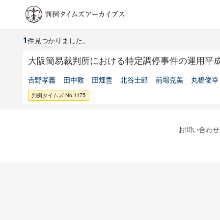
1
件見つかりました。
大阪簡易裁判所における特定調停事件の運用平成
𠮷野孝義
田中敦
田畑豊
北谷士郎
前場克美
丸橋俊幸
判例タイムズ No.1175
お問い合わせ