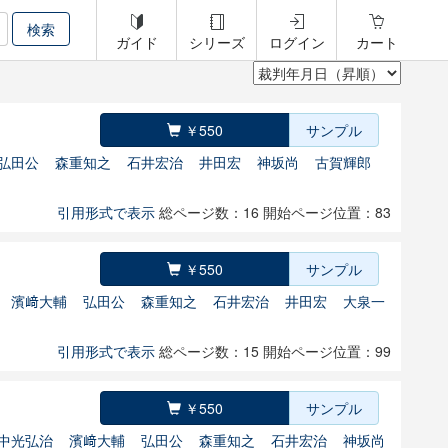
ガイド
シリーズ
ログイン
カート
￥550
サンプル
弘田公
森重知之
石井宏治
井田宏
神坂尚
古賀輝郎
引用形式で表示
総ページ数：16
開始ページ位置：83
￥550
サンプル
濱﨑大輔
弘田公
森重知之
石井宏治
井田宏
大泉一
引用形式で表示
総ページ数：15
開始ページ位置：99
￥550
サンプル
中光弘治
濱﨑大輔
弘田公
森重知之
石井宏治
神坂尚