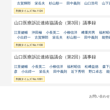
古賀輝郎
栄岳夫
杉山順一
田中義則
山口浩司
山下
判例タイムズ No.1124
山口医療訴訟連絡協議会（第3回）議事録
江里健輔
沖田極
小長英二
小柳信洋
﨑重邦男
福村昭
小出錞一
古賀輝郎
栄岳夫
杉山順一
田中義則
能勢
判例タイムズ No.1108
山口医療訴訟連絡協議会（第2回）議事録
江里健輔
小長英二
小柳信洋
福村昭信
松﨑益徳
森下
彦
小出錞一
栄岳夫
田中義則
近下秀明
野口卓志
能
判例タイムズ No.1091
お問い合わせ