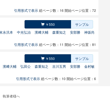
引用形式で表示
総ページ数：16
開始ページ位置：72
￥550
サンプル
末永汎本
中光弘治
濱﨑大輔
森重知之
安部勝
神坂尚
引用形式で表示
総ページ数：11
開始ページ位置：81
￥550
サンプル
濱﨑大輔
弘田公
森重知之
吉川五男
安部勝
金村敏
引用形式で表示
総ページ数：10
開始ページ位置：6
執筆者様へ