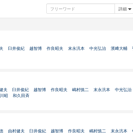
詳細
夫
臼井俊紀
越智博
作良昭夫
末永汎本
中光弘治
濱﨑大輔
健夫
臼井俊紀
越智博
作良昭夫
嶋村慎二
末永汎本
中光弘治
川昭
和久田斉
徳
由村健夫
臼井俊紀
越智博
作良昭夫
嶋村慎二
末永汎本