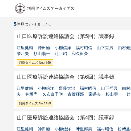
5
件見つかりました。
山口医療訴訟連絡協議会（第5回）議事録
江里健輔
沖田極
小柳信洋
福村昭信
山下哲男
由村健
栄岳夫
杉山順一
辻川昭
和久田斉
判例タイムズ No.1159
山口医療訴訟連絡協議会（第6回）議事録
江里健輔
小柳信洋
齋藤大治
福村昭信
山下哲男
由村
夫
神坂尚
久布白千咲
古賀輝郎
栄岳夫
杉山順一
辻
判例タイムズ No.1159
山口医療訴訟連絡協議会（第4回）議事録
江里健輔
沖田極
小柳信洋
﨑重邦男
福村昭信
松﨑益