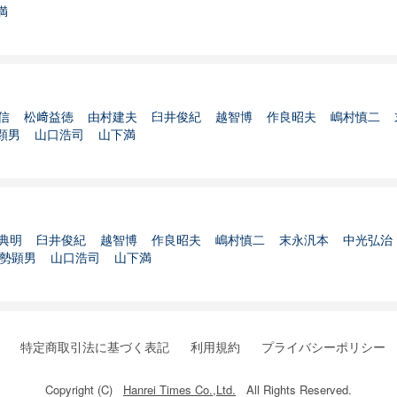
満
信
松﨑益徳
由村建夫
臼井俊紀
越智博
作良昭夫
嶋村慎二
顕男
山口浩司
山下満
典明
臼井俊紀
越智博
作良昭夫
嶋村慎二
末永汎本
中光弘治
勢顕男
山口浩司
山下満
特定商取引法に基づく表記
利用規約
プライバシーポリシー
Copyright (C)
Hanrei Times Co.,Ltd.
All Rights Reserved.