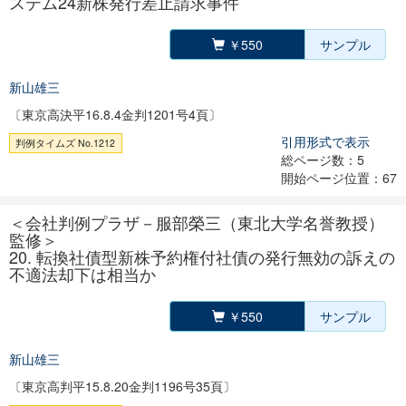
ステム24新株発行差止請求事件
￥550
サンプル
新山雄三
〔東京高決平16.8.4金判1201号4頁〕
引用形式で表示
判例タイムズ No.1212
総ページ数：5
開始ページ位置：67
＜会社判例プラザ－服部榮三（東北大学名誉教授）
監修＞
20. 転換社債型新株予約権付社債の発行無効の訴えの
不適法却下は相当か
￥550
サンプル
新山雄三
〔東京高判平15.8.20金判1196号35頁〕