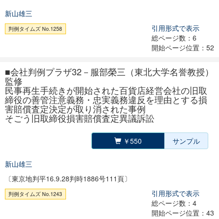
新山雄三
引用形式で表示
判例タイムズ No.1258
総ページ数：6
開始ページ位置：52
■会社判例プラザ32－服部榮三（東北大学名誉教授）
監修
民事再生手続きが開始された百貨店経営会社の旧取
締役の善管注意義務・忠実義務違反を理由とする損
害賠償査定決定が取り消された事例
そごう旧取締役損害賠償査定異議訴訟
￥550
サンプル
新山雄三
〔東京地判平16.9.28判時1886号111頁〕
引用形式で表示
判例タイムズ No.1243
総ページ数：4
開始ページ位置：43