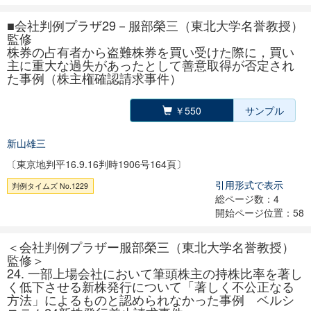
■会社判例プラザ29－服部榮三（東北大学名誉教授）
監修
株券の占有者から盗難株券を買い受けた際に，買い
主に重大な過失があったとして善意取得が否定され
た事例（株主権確認請求事件）
￥550
サンプル
新山雄三
〔東京地判平16.9.16判時1906号164頁〕
引用形式で表示
判例タイムズ No.1229
総ページ数：4
開始ページ位置：58
＜会社判例プラザー服部榮三（東北大学名誉教授）
監修＞
24. 一部上場会社において筆頭株主の持株比率を著し
く低下させる新株発行について「著しく不公正なる
方法」によるものと認められなかった事例 ベルシ