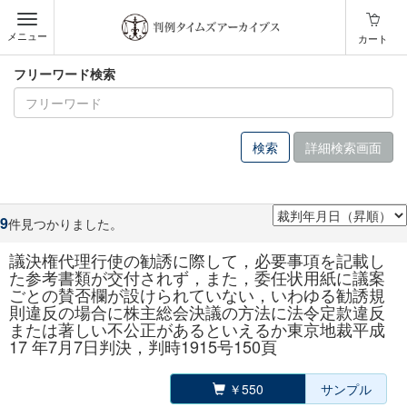
メニュー
カート
フリーワード検索
詳細検索画面
9
件見つかりました。
議決権代理行使の勧誘に際して，必要事項を記載し
た参考書類が交付されず，また，委任状用紙に議案
ごとの賛否欄が設けられていない，いわゆる勧誘規
則違反の場合に株主総会決議の方法に法令定款違反
または著しい不公正があるといえるか東京地裁平成
17 年7月7日判決，判時1915号150頁
￥550
サンプル