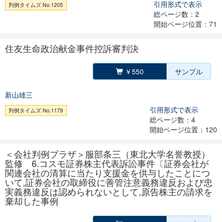
引用形式で表示
判例タイムズ No.1205
総ページ数：2
開始ページ位置：71
住友生命政治献金事件控訴審判決
￥550
サンプル
新山雄三
引用形式で表示
判例タイムズ No.1179
総ページ数：4
開始ページ位置：120
＜会社判例プラザ＞服部条三（東北大学名誉教授）
監修 6.コスモ証券株主代表訴訟事件〔証券会社が
関連会社の清算に当たり支援金を供与したことにつ
いて,証券会社の取締役に善管注意義務違反および忠
実義務違反は認められないとして,原告株主の請求を
棄却した事例