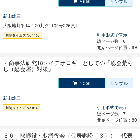
￥550
サンプル
新山雄三
大阪地判平14.2.20判タ1109号226頁〕
引用形式で表示
判例タイムズ No.1153
総ページ数：6
開始ページ位置：89
＜商事法研究18＞イデオロギーとしての「総会荒ら
し（総会屋）対策」
￥550
サンプル
新山雄三
引用形式で表示
判例タイムズ No.816
総ページ数：7
開始ページ位置：80
３６ 取締役・取締役会（代表訴訟（３）） 代表