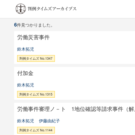
6
件見つかりました。
労働災害事件
鈴木拓児
判例タイムズ No.1347
付加金
鈴木拓児
判例タイムズ No.1315
労働事件審理ノ－ト 1地位確認等請求事件（解
鈴木拓児
伊藤由紀子
判例タイムズ No.1144