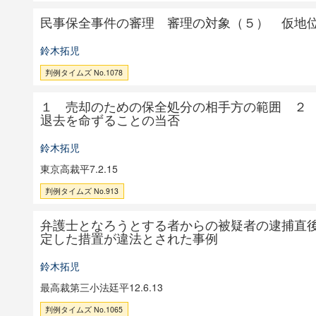
民事保全事件の審理 審理の対象（５） 仮地
鈴木拓児
判例タイムズ No.1078
１ 売却のための保全処分の相手方の範囲 ２
退去を命ずることの当否
鈴木拓児
東京高裁平7.2.15
判例タイムズ No.913
弁護士となろうとする者からの被疑者の逮捕直
定した措置が違法とされた事例
鈴木拓児
最高裁第三小法廷平12.6.13
判例タイムズ No.1065