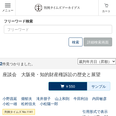
メニュー
カート
フリーワード検索
詳細検索画面
2
件見つかりました。
座談会 大阪発・知的財産権訴訟の歴史と展望
￥550
サンプル
小野昌延
畑郁夫
滝井朋子
山上和則
牛田利治
内田敏彦
小松一雄
松村信夫
小松陽一郎
引用形式で表示
判例タイムズ No.1141