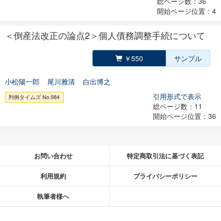
総ページ数：36
開始ページ位置：4
＜倒産法改正の論点2＞個人債務調整手続について
￥550
サンプル
小松陽一郎
尾川雅清
白出博之
引用形式で表示
判例タイムズ No.984
総ページ数：11
開始ページ位置：36
お問い合わせ
特定商取引法に基づく表記
利用規約
プライバシーポリシー
執筆者様へ