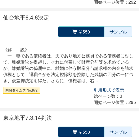
開始ページ位置：292
仙台地平6.4.6決定
￥550
サンプル
《解 説》
一 妻である債権者は、夫であり地方公務員である債務者に対し
て、離婚訴訟を提起し、それに付帯して財産分与等を求めている
が、離婚訴訟の係属中に、離婚に伴う財産分与請求権の内金を請求
債権として、退職金から法定控除額を控除した残額の四分の一につ
き、仮差押決定を得た。さらに、債権者は、右...
引用形式で表示
判例タイムズ No.872
総ページ数：3
開始ページ位置：295
東京地平7.3.14判決
￥550
サンプル