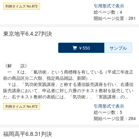
引用形式で表示
判例タイムズ No.872
総ページ数：4
開始ページ位置：281
東京地平6.4.27判決
￥550
サンプル
《解 説》
一 Ｘは、「氣功術」という商標権を有している（平成三年改正
前の商品区分二六類、指定商品雑誌、新聞）。
Ｙは、「気功術実践講座」と称する通信販売講座を行い、右通信
販売講座において、申込者に対し六冊のテキスト教材を販売してい
た。右テキスト教材の表紙には、「気功術」、「実践講座」の...
引用形式で表示
判例タイムズ No.872
総ページ数：5
開始ページ位置：284
福岡高平6.8.31判決