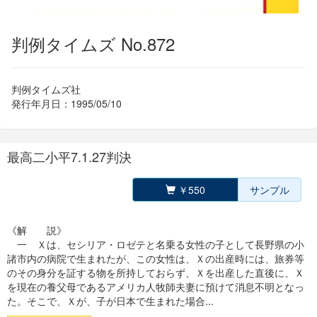
判例タイムズ No.872
判例タイムズ社
発行年月日：1995/05/10
最高二小平7.1.27判決
￥550
サンプル
《解 説》
一 Ｘは、セシリア・ロゼテと名乗る女性の子として長野県の小
諸市内の病院で生まれたが、この女性は、Ｘの出産時には、旅券等
のその身分を証する物を所持しておらず、Ｘを出産した直後に、Ｘ
を現在の養父母であるアメリカ人牧師夫妻に預けて消息不明となっ
た。そこで、Ｘが、子が日本で生まれた場合...