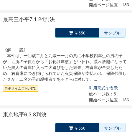
開始ページ位置：183
最高三小平7.1.24判決
￥550
サンプル
《解 説》
本件は、一〇歳二月と九歳一一月の共に小学校四年生の男の子
が、近所の子供らから「お化け屋敷」といわれ、荒れ放題になって
いた無人の倉庫に入って火遊びをした結果、右倉庫が全焼したた
め、右倉庫につき掛けられていた火災保険が支払われ、保険代位し
たＸが、二名の子の親権者であるＹらに対して、...
引用形式で表示
判例タイムズ No.872
総ページ数：5
開始ページ位置：186
東京地平6.3.8判決
￥550
サンプル