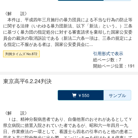
《解 説》
本件は、平成四年三月施行の暴力団員による不当な行為の防止等
に関する法律（いわゆる暴力団新法、以下「新法」という。）三条
に基づく暴力団の指定処分に対する審査請求を棄却した国家公安委
員会の裁決の取消訴訟である（新法二六条一項は、三条の規定によ
る指定に不服がある者は、国家公安委員会に...
引用形式で表示
判例タイムズ No.872
総ページ数：7
開始ページ位置：191
東京高平6.2.24判決
￥550
サンプル
《解 説》
Ｉは、精神分裂病患者であり、自傷他害のおそれがあるとしてＹ
県立病院に措置入院されていた者であるが、昭和六一年四月一九
日、作業療法の一環として、看護士ら四名の引率のもと他の患者二
四名と共に院外散歩に出た際、エンジンキーを付けたまま停車して