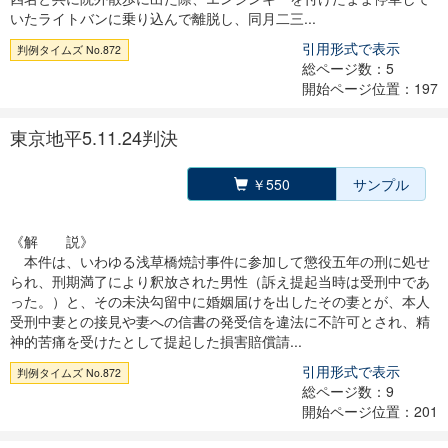
いたライトバンに乗り込んで離脱し、同月二三...
引用形式で表示
判例タイムズ No.872
総ページ数：5
開始ページ位置：197
東京地平5.11.24判決
￥550
サンプル
《解 説》
本件は、いわゆる浅草橋焼討事件に参加して懲役五年の刑に処せ
られ、刑期満了により釈放された男性（訴え提起当時は受刑中であ
った。）と、その未決勾留中に婚姻届けを出したその妻とが、本人
受刑中妻との接見や妻への信書の発受信を違法に不許可とされ、精
神的苦痛を受けたとして提起した損害賠償請...
引用形式で表示
判例タイムズ No.872
総ページ数：9
開始ページ位置：201