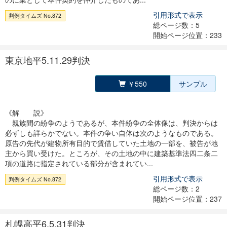
引用形式で表示
判例タイムズ No.872
総ページ数：5
開始ページ位置：233
東京地平5.11.29判決
￥550
サンプル
《解 説》
親族間の紛争のようであるが、本件紛争の全体像は、判決からは
必ずしも詳らかでない。本件の争い自体は次のようなものである。
原告の先代が建物所有目的で賃借していた土地の一部を、被告が地
主から買い受けた。ところが、その土地の中に建築基準法四二条二
項の道路に指定されている部分が含まれてい...
引用形式で表示
判例タイムズ No.872
総ページ数：2
開始ページ位置：237
札幌高平6.5.31判決