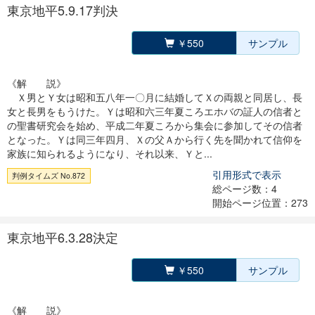
東京地平5.9.17判決
￥550
サンプル
《解 説》
Ｘ男とＹ女は昭和五八年一〇月に結婚してＸの両親と同居し、長
女と長男をもうけた。Ｙは昭和六三年夏ころエホバの証人の信者と
の聖書研究会を始め、平成二年夏ころから集会に参加してその信者
となった。Ｙは同三年四月、Ｘの父Ａから行く先を聞かれて信仰を
家族に知られるようになり、それ以来、Ｙと...
引用形式で表示
判例タイムズ No.872
総ページ数：4
開始ページ位置：273
東京地平6.3.28決定
￥550
サンプル
《解 説》