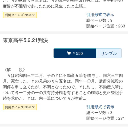
た。Ａの家族Ｘら三名は、Ａの障害の発生及び死亡は、右手術時の
麻酔が不適切であったために発生したと主張...
引用形式で表示
判例タイムズ No.872
総ページ数：9
開始ページ位置：263
東京高平5.9.21判決
￥550
サンプル
《解 説》
Ａは昭和四三年二月、子のＹに不動産五筆を贈与し、同六三年四
月、死亡した。Ｙの兄弟のＸら五名は、同年一〇月、遺留分減殺の
調停を申し立てたが、不調となったので、Ｙに対し、不動産六筆に
ついて各一二分の一の共有持分権を有することの確認と更正登記手
続を求めた。Ｙは、内一筆についてＡが生前...
引用形式で表示
判例タイムズ No.872
総ページ数：3
開始ページ位置：271