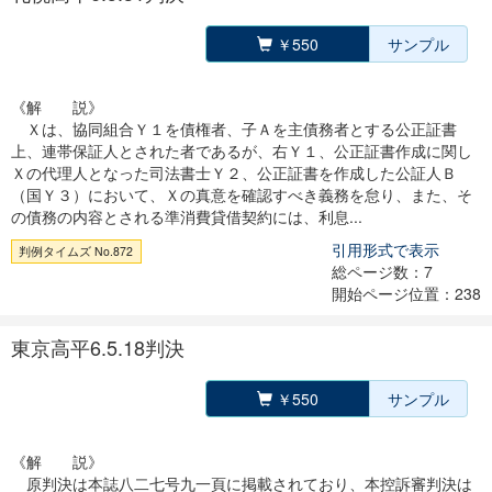
￥550
サンプル
《解 説》
Ｘは、協同組合Ｙ１を債権者、子Ａを主債務者とする公正証書
上、連帯保証人とされた者であるが、右Ｙ１、公正証書作成に関し
Ｘの代理人となった司法書士Ｙ２、公正証書を作成した公証人Ｂ
（国Ｙ３）において、Ｘの真意を確認すべき義務を怠り、また、そ
の債務の内容とされる準消費貸借契約には、利息...
引用形式で表示
判例タイムズ No.872
総ページ数：7
開始ページ位置：238
東京高平6.5.18判決
￥550
サンプル
《解 説》
原判決は本誌八二七号九一頁に掲載されており、本控訴審判決は