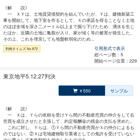
《解 説》
一 ＸＹは、土地賃貸借契約を結んでいたが、Ｙは、建物新築工
事を開始して、地下室を作るとして、Ｘの承諾を得ることなく土地
のほぼ全域を深さ二メートル以上まで掘り下げたため、湧水を生じ
たほか、近隣の土地に亀裂が入り、家が傾く等の被害が発生した。
その上、これを埋戻しても地盤軟弱化のため...
引用形式で表示
判例タイムズ No.872
総ページ数：5
開始ページ位置：229
東京地平5.12.27判決
￥550
サンプル
《解 説》
一 Ｘは、Ｙらの依頼を受けＹら間の不動産売買の仲介をして右
売買を成立させたと主張して、約定報酬金の残金の支払を求めた。
これに対し、Ｙらは、①Ｙら間の不動産売買がＸの仲介によるも
のではない、②Ｘは宅地建物取引業者としての免許を受けていない
のに業として本件契約を仲介したものであ...