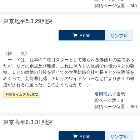
開始ページ位置：245
東京地平5.3.29判決
￥550
サンプル
《解 説》
一 Ｘは、往年の二枚目スターとして知られる俳優Ｕの妻であっ
たが、Ｕとの別居及び離婚、これに伴うＵの長男で俳優のＫとの確
執、Ｕとの離婚の前後を通じての大手紡績会社社長Ａとの交際等を
めぐって、芸能週刊誌、テレビのワイドショーなどにより多くの報
道がされるに至った。このようななかで、い...
引用形式で表示
判例タイムズ No.872
総ページ数：8
開始ページ位置：250
東京高平6.3.31判決
￥550
サンプル