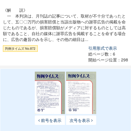
《解 説》
一 本判決は、月刊誌の記事について、取材が不十分であったと
して、五〇〇万円の損害賠償と当該出版物への謝罪広告の掲載を命
じたものであるが、損害賠償額がメディアに対するものとしては高
額であること、自社の媒体に謝罪広告を掲載することを命ずる場合
に、広告の趣旨のみを示し、その他の細目は...
引用形式で表示
判例タイムズ No.872
総ページ数：6
開始ページ位置：298
前号を表示
次号を表示