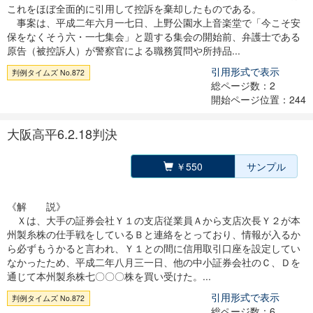
これをほぼ全面的に引用して控訴を棄却したものである。
事案は、平成二年六月一七日、上野公園水上音楽堂で「今こそ安
保をなくそう六・一七集会」と題する集会の開始前、弁護士である
原告（被控訴人）が警察官による職務質問や所持品...
引用形式で表示
判例タイムズ No.872
総ページ数：2
開始ページ位置：244
大阪高平6.2.18判決
￥550
サンプル
《解 説》
Ｘは、大手の証券会社Ｙ１の支店従業員Ａから支店次長Ｙ２が本
州製糸株の仕手戦をしているＢと連絡をとっており、情報が入るか
ら必ずもうかると言われ、Ｙ１との間に信用取引口座を設定してい
なかったため、平成二年八月三一日、他の中小証券会社のＣ、Ｄを
通じて本州製糸株七〇〇〇株を買い受けた。...
引用形式で表示
判例タイムズ No.872
総ページ数：6