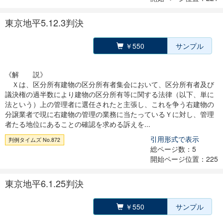
東京地平5.12.3判決
￥550
サンプル
《解 説》
Ｘは、区分所有建物の区分所有者集会において、区分所有者及び
議決権の過半数により建物の区分所有等に関する法律（以下、単に
法という）上の管理者に選任されたと主張し、これを争う右建物の
分譲業者で現に右建物の管理の業務に当たっているＹに対し、管理
者たる地位にあることの確認を求める訴えを...
引用形式で表示
判例タイムズ No.872
総ページ数：5
開始ページ位置：225
東京地平6.1.25判決
￥550
サンプル