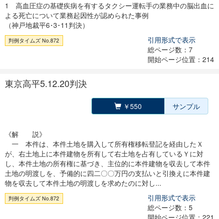
1 高血圧症の基礎疾病を有するタクシー運転手の業務中の脳出血に
よる死亡について業務起因性が認められた事例
（神戸地裁平6･3･11判決）
引用形式で表示
判例タイムズ No.872
総ページ数：7
開始ページ位置：214
東京高平5.12.20判決
￥550
サンプル
《解 説》
一 本件は、本件土地を購入して所有権移転登記を経由したＸ
が、右土地上に本件建物を所有して右土地を占有しているＹに対
し、本件土地の所有権に基づき、主位的に本件建物を収去して本件
土地の明渡しを、予備的に四二〇〇万円の支払いと引換えに本件建
物を収去して本件土地の明渡しを求めたのに対し...
引用形式で表示
判例タイムズ No.872
総ページ数：5
開始ページ位置：221