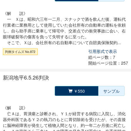
《解 説》
一 Ｘは、昭和六三年一二月、スナックで酒を飲んだ後、運転代
行業者に業務用として使用していた会社所有の自動車の運転を依頼
し、自ら助手席に乗車して帰宅中、交差点での衝突事故に会い、右
眼球破裂等の傷害を負って失明するに至った。
そこで、Ｘは、会社所有の右自動車について自賠責保険契約...
引用形式で表示
判例タイムズ No.872
総ページ数：7
開始ページ位置：257
新潟地平6.5.26判決
￥550
サンプル
《解 説》
亡Ａは、胃潰瘍と診断され、Ｙ１が経営する病院に入院し、消化
器外科医であるＹ２の執刀のもとに胃切除術を受けたが、その直後
に脳神経障害が発生して植物人間となり、約一年二か月後に死亡し