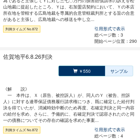
為であると主張してＹに対し三七〇万円の損害賠償請求の訴えを松
山地裁に提起したところ、Ｙは、右加盟店契約において、Ｙの本店
所在地を管轄する広島地裁を専属的合意管轄裁判所とする旨の合意
があると主張し、広島地裁への移送を申し立...
引用形式で表示
判例タイムズ No.872
総ページ数：3
開始ページ位置：290
佐賀地平6.8.26判決
￥550
サンプル
《解 説》
一 本件は、Ｘ（原告、被控訴人）が、同人のＹ（被告、控訴
人）に対する連帯保証債務履行請求権につき、既に確定した給付判
決を得ていたが、消滅時効中断のため再度、右確定判決と同一内容
の給付を求め、さらに、予備的に、右確定判決で認容されたのと同
一の債務についてその存在の確認を求めた事案...
引用形式で表示
判例タイムズ No.872
総ページ数：4