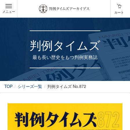
メニュー
カート
判例タイムズ
最も長い歴史をもつ判例実務誌
TOP
シリーズ一覧
判例タイムズ No.872