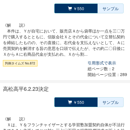
￥550
サンプル
《解 説》
本件は、Ｙが自宅において、販売店Ａから袋帯ほか一点を三〇万
円で購入するとともに、信販会社Ｘとその代金について立替払契約
を締結したものの、その直後に、右代金を支払えないとして、Ａに
売買契約を解消する旨の意思を口頭で伝えたが、その約二〇日後に
ＸからＡに右商品代金が支払われ、Ｘから割...
引用形式で表示
判例タイムズ No.872
総ページ数：2
開始ページ位置：289
高松高平6.2.23決定
￥550
サンプル
《解 説》
Ｘは、Ｙをフランチャイザーとする学習塾加盟契約自体が不法行