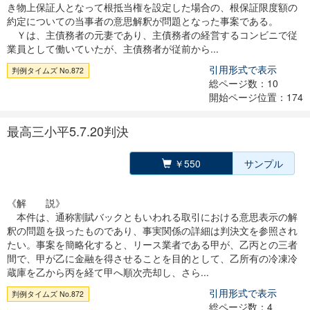
き物上保証人となって根抵当権を設定した場合の、根保証限度額の
約定についての当事者の意思解釈が問題となった事案である。
Ｙは、主債務者の元妻であり、主債務者の経営するコンビニで従
業員として働いていたが、主債務者が従前から...
引用形式で表示
判例タイムズ No.872
総ページ数：10
開始ページ位置：174
最高三小平5.7.20判決
￥550
サンプル
《解 説》
本件は、通称割賦バックともいわれる取引における意思表示の解
釈の問題を扱ったものであり、事実関係の詳細は判決文を参照され
たい。事案を簡略化すると、リース業者である甲が、乙丙との三者
間で、甲が乙に金融を得させることを目的として、乙所有の冷凍冷
蔵庫を乙から丙を経て甲へ順次売却し、さら...
引用形式で表示
判例タイムズ No.872
総ページ数：4