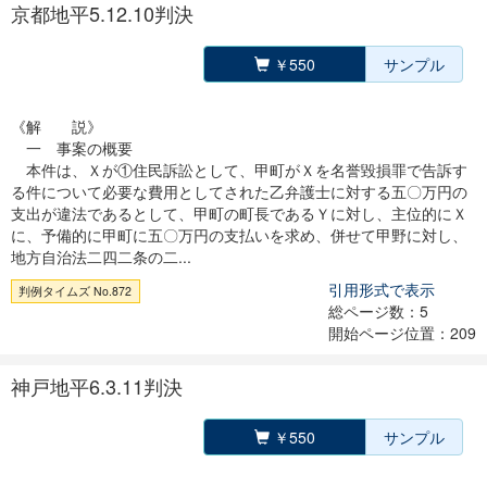
京都地平5.12.10判決
￥550
サンプル
《解 説》
一 事案の概要
本件は、Ｘが①住民訴訟として、甲町がＸを名誉毀損罪で告訴す
る件について必要な費用としてされた乙弁護士に対する五〇万円の
支出が違法であるとして、甲町の町長であるＹに対し、主位的にＸ
に、予備的に甲町に五〇万円の支払いを求め、併せて甲野に対し、
地方自治法二四二条の二...
引用形式で表示
判例タイムズ No.872
総ページ数：5
開始ページ位置：209
神戸地平6.3.11判決
￥550
サンプル