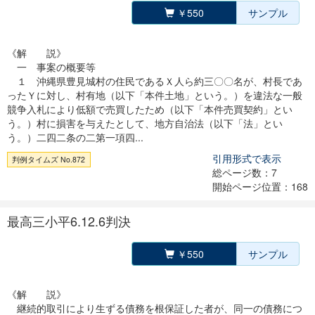
￥550
サンプル
《解 説》
一 事案の概要等
１ 沖縄県豊見城村の住民であるＸ人ら約三〇〇名が、村長であ
ったＹに対し、村有地（以下「本件土地」という。）を違法な一般
競争入札により低額で売買したため（以下「本件売買契約」とい
う。）村に損害を与えたとして、地方自治法（以下「法」とい
う。）二四二条の二第一項四...
引用形式で表示
判例タイムズ No.872
総ページ数：7
開始ページ位置：168
最高三小平6.12.6判決
￥550
サンプル
《解 説》
継続的取引により生ずる債務を根保証した者が、同一の債務につ