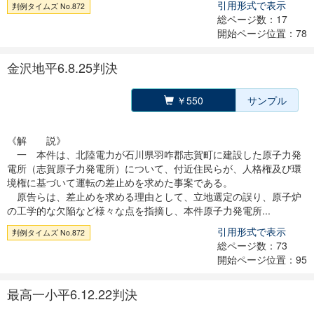
引用形式で表示
判例タイムズ No.872
総ページ数：17
開始ページ位置：78
金沢地平6.8.25判決
￥550
サンプル
《解 説》
一 本件は、北陸電力が石川県羽咋郡志賀町に建設した原子力発
電所（志賀原子力発電所）について、付近住民らが、人格権及び環
境権に基づいて運転の差止めを求めた事案である。
原告らは、差止めを求める理由として、立地選定の誤り、原子炉
の工学的な欠陥など様々な点を指摘し、本件原子力発電所...
引用形式で表示
判例タイムズ No.872
総ページ数：73
開始ページ位置：95
最高一小平6.12.22判決