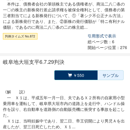
本件は、債務者会社の筆頭株主である債権者が、商法二八〇条の
一〇の株主の新株発行差止請求権を被保全権利として、債務者の第
三者割当てによる新株発行について、①「著シク不公正ナル方法」
による新株発行であり、また、②新株の発行価額が「特ニ有利ナル
価額」であるのに商法二八〇条の二の株主総...
引用形式で表示
判例タイムズ No.872
総ページ数：6
開始ページ位置：276
岐阜地大垣支平6.7.29判決
￥550
サンプル
《解 説》
一 Ｘ１は、平成五年一月一日、夫であるＸ２所有の自家用小型
乗用車を運転して、岐阜県大垣市内の道路上を走行中、ハンドル操
作を誤り、右自動車を道路側の自動販売機に衝突する事故を起こし
た。
Ｘ１は、当時妊娠中であり、翌二日、帝王切開により男児Ａを出
産したが、翌三日死亡したため、Ｘ１...