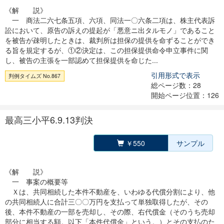
《解 説》
一 商法二六七条五項、六項、同法一〇六条二項は、株主代表訴
訟において、原告の訴えの提起が「悪意ニ出タルモノ」であること
を被告が疎明したときは、裁判所は担保の提供を命ずることができ
る旨を規定するが、①②決定は、この担保提供命令申立事件に関
し、被告の主張を一部認めて担保提供を命じた...
引用形式で表示
判例タイムズ No.867
総ページ数：28
開始ページ位置：126
最高三小平6.9.13判決
￥550
サンプル
《解 説》
一 事案の概要等
Ｘは、共同相続した本件不動産を、いわゆる代償分割により、他
の共同相続人に合計三〇〇万円を支払って単独取得したが、その
後、本件不動産の一部を売却し、その際、右代償金（そのうち売却
部分に相当する額。以下「本件代償金」という。）とその支払のた