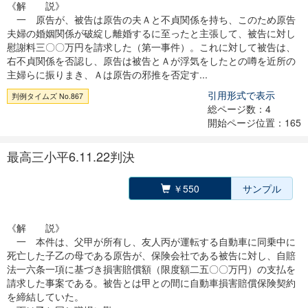
《解 説》
一 原告が、被告は原告の夫Ａと不貞関係を持ち、このため原告
夫婦の婚姻関係が破綻し離婚するに至ったと主張して、被告に対し
慰謝料三〇〇万円を請求した（第一事件）。これに対して被告は、
右不貞関係を否認し、原告は被告とＡが浮気をしたとの噂を近所の
主婦らに振りまき、Ａは原告の邪推を否定す...
引用形式で表示
判例タイムズ No.867
総ページ数：4
開始ページ位置：165
最高三小平6.11.22判決
￥550
サンプル
《解 説》
一 本件は、父甲が所有し、友人丙が運転する自動車に同乗中に
死亡した子乙の母である原告が、保険会社である被告に対し、自賠
法一六条一項に基づき損害賠償額（限度額二五〇〇万円）の支払を
請求した事案である。被告とは甲との間に自動車損害賠償保険契約
を締結していた。