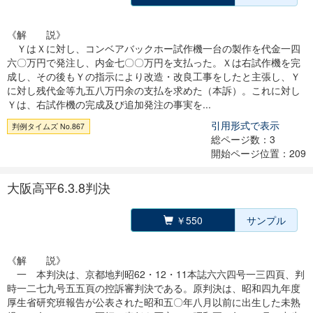
《解 説》
ＹはＸに対し、コンベアバックホー試作機一台の製作を代金一四
六〇万円で発注し、内金七〇〇万円を支払った。Ｘは右試作機を完
成し、その後もＹの指示により改造・改良工事をしたと主張し、Ｙ
に対し残代金等九五八万円余の支払を求めた（本訴）。これに対し
Ｙは、右試作機の完成及び追加発注の事実を...
引用形式で表示
判例タイムズ No.867
総ページ数：3
開始ページ位置：209
大阪高平6.3.8判決
￥550
サンプル
《解 説》
一 本判決は、京都地判昭62・12・11本誌六六四号一三四頁、判
時一二七九号五五頁の控訴審判決である。原判決は、昭和四九年度
厚生省研究班報告が公表された昭和五〇年八月以前に出生した未熟