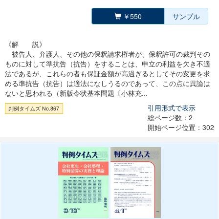
￥550
サンプル
《解 説》
被告人、弁護人、その他の保釈請求権者が、保釈許可の裁判その
ものに対して準抗告（抗告）をすることは、申立の利益を欠き不適
法であるが、これらの者も保証金額が高過ぎるとしてその変更を求
める準抗告（抗告）は適法になしうるのであって、この点に異論は
ないと思われる（新版令状基本問題〔小林充...
引用形式で表示
判例タイムズ No.867
総ページ数：2
開始ページ位置：302