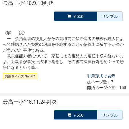
最高三小平6.9.13判決
￥550
サンプル
《解 説》
一 禁治産者の後見人がその就職前に禁治産者の無権代理人によ
って締結された契約の追認を拒絶することが信義則に反するか否か
が争われた事件である。
意思無能力者について、家裁による後見人の選任手続を経ないま
ま、近親者が事実上法律行為をし、その後右法律行為をめぐって紛
争になるという事...
引用形式で表示
判例タイムズ No.867
総ページ数：7
開始ページ位置：159
最高一小平6.11.24判決
￥550
サンプル