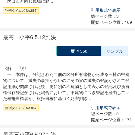
丙は乙と同じ職場に勤...
引用形式で表示
判例タイムズ No.867
総ページ数：3
開始ページ位置：169
最高一小平6.5.12判決
￥550
サンプル
《解 説》
一 本件は、登記された二個の区分所有建物から成る一棟の甲建
物について、滅失の事実がないのにその旨の滅失の登記がされて登
記用紙が閉鎖された後、更に別の乙建物として表示の登記及び所有
権保存登記がされた場合において、甲建物につき登記を経由してい
た根抵当権者が、根抵当権に基づく妨害排除...
引用形式で表示
判例タイムズ No.867
総ページ数：5
開始ページ位置：171
最高三小平6.9.27判決