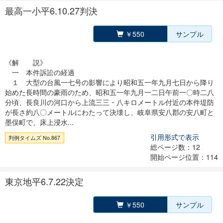
最高一小平6.10.27判決
￥550
サンプル
《解 説》
一 本件訴訟の経過
１ 大型の台風一七号の影響により昭和五一年九月七日から降り
始めた長時間の豪雨のため、昭和五一年九月一二日午前一〇時二八
分頃、長良川の河口から上流三三・八キロメートル付近の本件堤防
が長さ約八〇メートルにわたって決壊し、岐阜県安八郡の安八町と
墨俣町で、床上浸水...
引用形式で表示
判例タイムズ No.867
総ページ数：12
開始ページ位置：114
東京地平6.7.22決定
￥550
サンプル