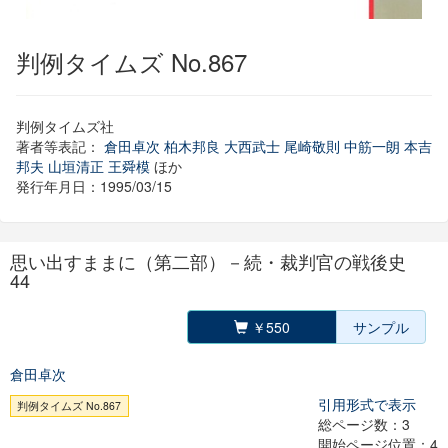
判例タイムズ No.867
判例タイムズ社
著者等表記：
倉田卓次
柏木邦良
大西武士
尾崎敬則
中筋一朗
本吉
邦夫
山垣清正
王舜模
ほか
発行年月日：1995/03/15
思い出すままに（第二部）－続・裁判官の戦後史
44
￥550
サンプル
倉田卓次
引用形式で表示
判例タイムズ No.867
総ページ数：3
開始ページ位置：4