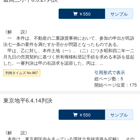
￥550
サンプル
《解 説》
一 本件は、不動産の二重譲渡事例において、参加の申出が民訴
法七一条の要件を満たすか否かが問題となったものである。
甲は、乙に対し、本件土地（一）、（二）につき昭和四二年一二
月九日の売買契約に基づく所有権移転登記手続を求める本訴を提起
した。一審判決は甲の右請求を認容した。丙は、...
引用形式で表示
判例タイムズ No.867
総ページ数：5
開始ページ位置：175
東京地平6.4.14判決
￥550
サンプル
《解 説》
本件は、東京都区内を走っている環状六号線道路を拡幅し、その