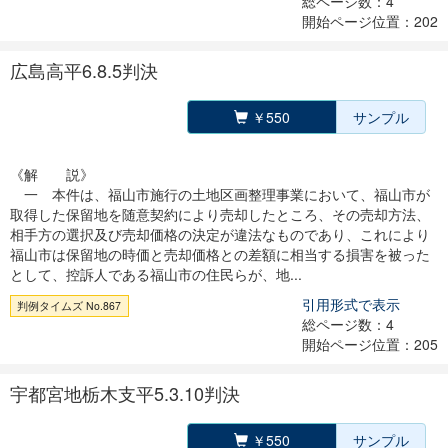
総ページ数：4
開始ページ位置：202
広島高平6.8.5判決
￥550
サンプル
《解 説》
一 本件は、福山市施行の土地区画整理事業において、福山市が
取得した保留地を随意契約により売却したところ、その売却方法、
相手方の選択及び売却価格の決定が違法なものであり、これにより
福山市は保留地の時価と売却価格との差額に相当する損害を被った
として、控訴人である福山市の住民らが、地...
引用形式で表示
判例タイムズ No.867
総ページ数：4
開始ページ位置：205
宇都宮地栃木支平5.3.10判決
￥550
サンプル