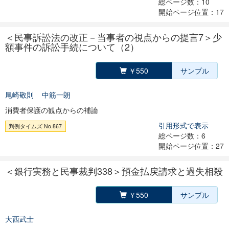
総ページ数：10
開始ページ位置：17
＜民事訴訟法の改正－当事者の視点からの提言7＞少
額事件の訴訟手続について（2）
￥550
サンプル
尾崎敬則
中筋一朗
消費者保護の観点からの補論
引用形式で表示
判例タイムズ No.867
総ページ数：6
開始ページ位置：27
＜銀行実務と民事裁判338＞預金払戻請求と過失相殺
￥550
サンプル
大西武士