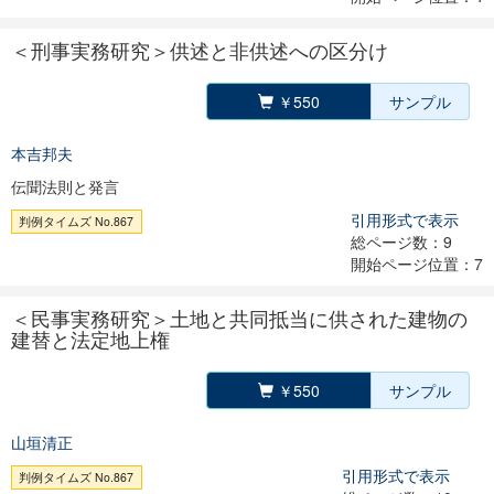
＜刑事実務研究＞供述と非供述への区分け
￥550
サンプル
本吉邦夫
伝聞法則と発言
引用形式で表示
判例タイムズ No.867
総ページ数：9
開始ページ位置：7
＜民事実務研究＞土地と共同抵当に供された建物の
建替と法定地上権
￥550
サンプル
山垣清正
引用形式で表示
判例タイムズ No.867