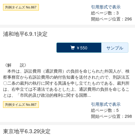
引用形式で表示
判例タイムズ No.867
総ページ数：3
開始ページ位置：296
浦和地平6.9.1決定
￥550
サンプル
《解 説》
本件は、訴訟費用（通訳費用）の負担を命じられた外国人が、検
察事務官から右訴訟費用の納付告知書を送付されたので、刑訴法五
〇二条の裁判の執行に関する異議を申し立てたものである。裁判所
は、右申立ては不適法であるとした上、通訳費用の負担を命じるこ
とは、「市民的及び政治的権利に関する国際...
引用形式で表示
判例タイムズ No.867
総ページ数：5
開始ページ位置：298
東京地平6.3.29決定