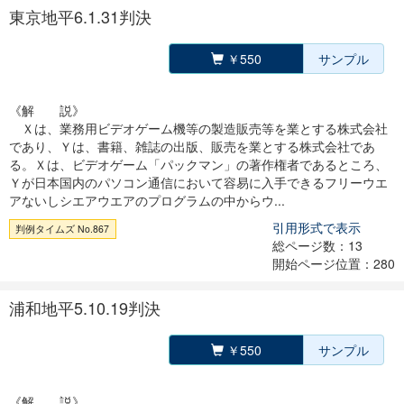
東京地平6.1.31判決
￥550
サンプル
《解 説》
Ｘは、業務用ビデオゲーム機等の製造販売等を業とする株式会社
であり、Ｙは、書籍、雑誌の出版、販売を業とする株式会社であ
る。Ｘは、ビデオゲーム「パックマン」の著作権者であるところ、
Ｙが日本国内のパソコン通信において容易に入手できるフリーウエ
アないしシエアウエアのプログラムの中からウ...
引用形式で表示
判例タイムズ No.867
総ページ数：13
開始ページ位置：280
浦和地平5.10.19判決
￥550
サンプル
《解 説》