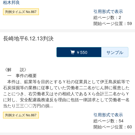
柏木邦良
引用形式で表示
判例タイムズ No.867
総ページ数：2
開始ページ位置：59
長崎地平6.12.13判決
￥550
サンプル
《解 説》
一 事件の概要
本件は、鉱業等を目的とするＹ社の従業員として伊王島炭鉱等で
石炭採掘等の業務に従事していた労働者二二名がじん肺に罹患した
ことにつき、右労働者又はその相続人であるＸら合計三二名からＹ
に対し、安全配慮義務違反を理由に包括一律請求として労働者一名
当たり三三〇〇万円の損...
引用形式で表示
判例タイムズ No.867
総ページ数：54
開始ページ位置：60