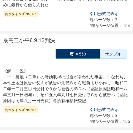
めに銀行から借り入れた...
引用形式で表示
判例タイムズ No.867
総ページ数：2
開始ページ位置：154
最高三小平6.9.13判決
￥550
サンプル
《解 説》
一 農地（二筆）の時効取得の成否が争われた事案。すなわち、
本件土地は原告の父Ａが被告の先代Ｂから戦前より小作し、昭和二
二年一二月三〇日受付でＢから被告の弟Ｃへ（登記原因は昭和一八
年三月一日贈与）、昭和五六年九月七日受付でＣから被告へ（登記
原因は同年八月一日売買）各所有権移転登記...
引用形式で表示
判例タイムズ No.867
総ページ数：5
開始ページ位置：155