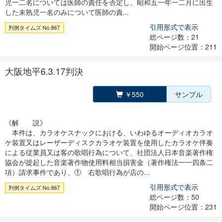
児一二名については医師の責任を否定し、昭和五一年一二月に出生
した未熟児一名のみについて医師の責...
引用形式で表示
判例タイムズ No.867
総ページ数：21
開始ページ位置：211
大阪地平6.3.17判決
￥550
サンプル
《解 説》
本件は、カラオケスナックにおける、いわゆるオーディオカラオ
ケ装置又はレーザーディスクカラオケ装置を使用したカラオケ伴奏
による従業員又は客の歌唱行為について、社団法人日本音楽著作権
協会が提起した音楽著作物使用料相当損害金（著作権法一一四条二
項）請求事件であり、① 右歌唱行為が店の...
引用形式で表示
判例タイムズ No.867
総ページ数：50
開始ページ位置：231