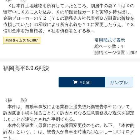
Ｘは本件土地建物を所有していたところ、別居中の妻Ｙ１はＸの
留守中にＸ方に入り込み、Ｘの印鑑登録カードと実印を持ち出し、
金融ブローカーのＹ２（Ｙ１の勤務先Ａ社代表者Ｂが融資の斡旋を
依頼していた）の示唆により所有名義をＹ１に変更したうえ、Ｙ３
信用金庫を抵当権者、Ａ社を債務者とする根...
引用形式で表示
判例タイムズ No.867
総ページ数：4
開始ページ位置：292
福岡高平6.9.6判決
￥550
サンプル
《解 説》
本件は、自動車事故による業務上過失致死傷被告事件について、
訴因変更手続を経ることなく訴因と異なる注意義務及び過失を認定
したことが違法とされた事例である。
本件公訴事実（原審における訴因変更後のもの。以下、「本位的
訴因」という。）は、被告人が自車を時速九〇ないし一〇〇キロメ
ート...