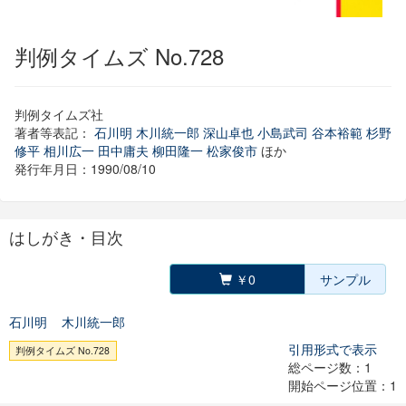
判例タイムズ No.728
判例タイムズ社
著者等表記：
石川明
木川統一郎
深山卓也
小島武司
谷本裕範
杉野
修平
相川広一
田中庸夫
柳田隆一
松家俊市
ほか
発行年月日：1990/08/10
はしがき・目次
￥0
サンプル
石川明
木川統一郎
引用形式で表示
判例タイムズ No.728
総ページ数：1
開始ページ位置：1