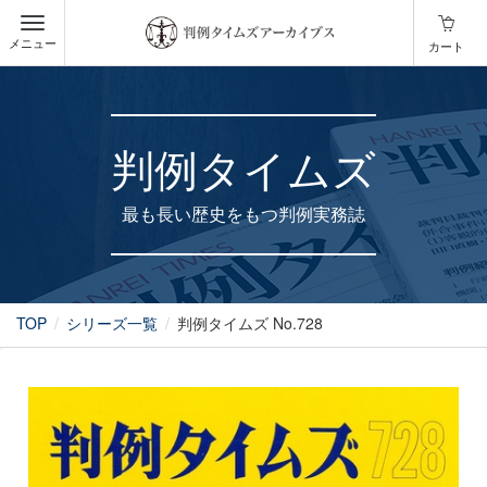
メニュー
カート
判例タイムズ
最も長い歴史をもつ判例実務誌
TOP
シリーズ一覧
判例タイムズ No.728