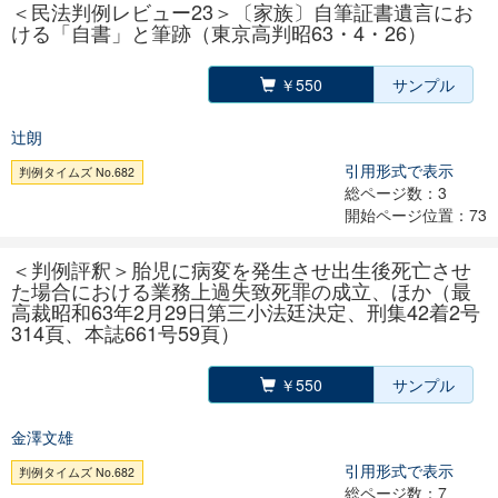
＜民法判例レビュー23＞〔家族〕自筆証書遺言にお
ける「自書」と筆跡（東京高判昭63・4・26）
￥550
サンプル
辻朗
引用形式で表示
判例タイムズ No.682
総ページ数：3
開始ページ位置：73
＜判例評釈＞胎児に病変を発生させ出生後死亡させ
た場合における業務上過失致死罪の成立、ほか（最
高裁昭和63年2月29日第三小法廷決定、刑集42着2号
314頁、本誌661号59頁）
￥550
サンプル
金澤文雄
引用形式で表示
判例タイムズ No.682
総ページ数：7