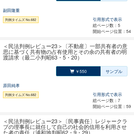
副田隆重
引用形式で表示
判例タイムズ No.682
総ページ数：5
開始ページ位置：54
＜民法判例レビュー23＞〔不動産〕一部共有者の意
思に基づく共有物の占有使用とその余の共有者の明
渡請求（最二小判昭63・5・20）
￥550
サンプル
原田純孝
引用形式で表示
判例タイムズ No.682
総ページ数：7
開始ページ位置：59
＜民法判例レビュー23＞〔民事責任〕レジャークラ
ブの理事長に就任して自己の社会的信用を利用させ
た者の責任（浦和地判昭62・9・29）