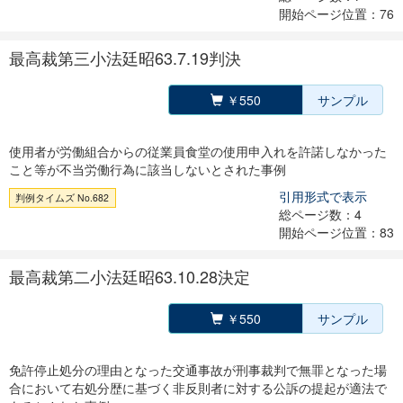
開始ページ位置：76
最高裁第三小法廷昭63.7.19判決
￥550
サンプル
使用者が労働組合からの従業員食堂の使用申入れを許諾しなかった
こと等が不当労働行為に該当しないとされた事例
引用形式で表示
判例タイムズ No.682
総ページ数：4
開始ページ位置：83
最高裁第二小法廷昭63.10.28決定
￥550
サンプル
免許停止処分の理由となった交通事故が刑事裁判で無罪となった場
合において右処分歴に基づく非反則者に対する公訴の提起が適法で