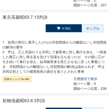
総ページ数：2
開始ページ位置：237
東京高裁昭63.7.13判決
￥550
サンプル
1 犯罪の実行に着手したのちの共犯関係からの離脱ないし共犯関係
の解消の要件
2 甲は、乙と共謀のうえ共同して被害者に対し暴行を加え、一段落
した際乙に対し帰る旨を告げて現場を立ち去ったが、その後に乙が
引き続いて暴行を加え、結局被害者を死亡させるに至った事案につ
き、共犯関係からの離脱ないし共犯関係の解消は認められず、甲は
共同正犯としての傷害致死の責任を負うとされた事例
引用形式で表示
判例タイムズ No.682
総ページ数：5
開始ページ位置：238
前橋地裁昭63.8.3判決