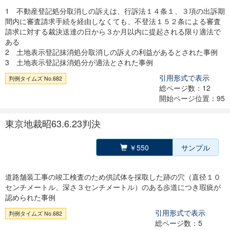
1 不動産登記処分取消しの訴えは、行訴法１４条１、３項の出訴期
間内に審査請求手続を経由しなくても、不登法１５２条による審査
請求に対する裁決送達の日から３か月以内に提起される限り適法で
ある
2 土地表示登記抹消処分取消しの訴えの利益があるとされた事例
3 土地表示登記抹消処分が適法とされた事例
引用形式で表示
判例タイムズ No.682
総ページ数：12
開始ページ位置：95
東京地裁昭63.6.23判決
￥550
サンプル
道路舗装工事の竣工検査のため供試体を採取した跡の穴（直径１０
センチメートル、深さ３センチメートル）のある歩道につき瑕疵が
認められた事例
引用形式で表示
判例タイムズ No.682
総ページ数：5