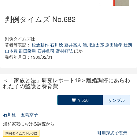
判例タイムズ No.682
判例タイムズ社
著者等表記：
松倉耕作
石川稔
夏井高人
浦川道太郎
原田純孝
辻朗
山本豊
副田隆重
石井眞司
野村好弘
ほか
発行年月日：1989/02/01
＜「家族と法」研究レポート19＞離婚調停にあらわ
れた子の監護と養育費
￥550
サンプル
石川稔
五島京子
浦和家裁における調査から
引用形式で表示
判例タイムズ No.682