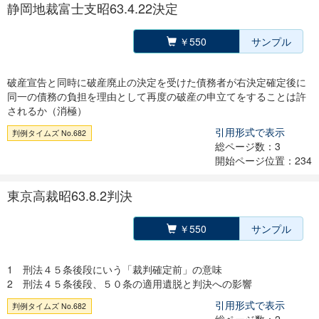
静岡地裁富士支昭63.4.22決定
￥550
サンプル
破産宣告と同時に破産廃止の決定を受けた債務者が右決定確定後に
同一の債務の負担を理由として再度の破産の申立てをすることは許
されるか（消極）
引用形式で表示
判例タイムズ No.682
総ページ数：3
開始ページ位置：234
東京高裁昭63.8.2判決
￥550
サンプル
1 刑法４５条後段にいう「裁判確定前」の意味
2 刑法４５条後段、５０条の適用遺脱と判決への影響
引用形式で表示
判例タイムズ No.682