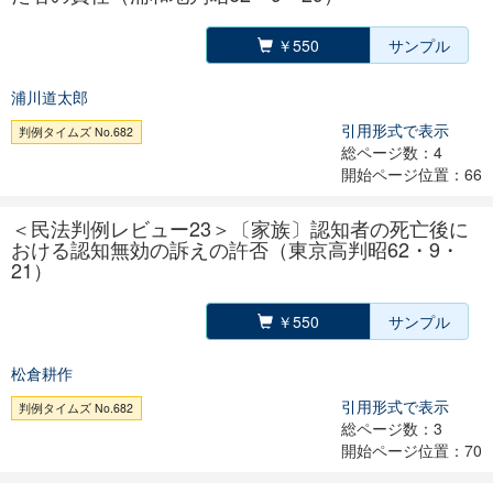
￥550
サンプル
浦川道太郎
引用形式で表示
判例タイムズ No.682
総ページ数：4
開始ページ位置：66
＜民法判例レビュー23＞〔家族〕認知者の死亡後に
おける認知無効の訴えの許否（東京高判昭62・9・
21）
￥550
サンプル
松倉耕作
引用形式で表示
判例タイムズ No.682
総ページ数：3
開始ページ位置：70