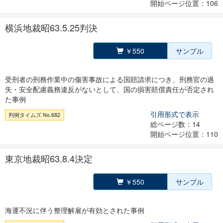
開始ページ位置：106
横浜地裁昭63.5.25判決
￥550
サンプル
受刑者の刑務作業中の傷害事故による国賠請求につき、刑務官の過
失・安全配慮義務違反がないとして、国の損害賠償責任が否定され
た事例
引用形式で表示
判例タイムズ No.682
総ページ数：14
開始ページ位置：110
東京地裁昭63.8.4決定
￥550
サンプル
海運不況に伴う整理解雇が有効とされた事例