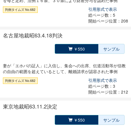
を母と定め、法例１６条、３０条により財産分与を認めた事例
引用形式で表示
判例タイムズ No.682
総ページ数：5
開始ページ位置：208
名古屋地裁昭63.4.18判決
￥550
サンプル
妻が「エホバの証人」に入信し、集会への出席、伝道活動等が信教
の自由の範囲を超えているとして、離婚請求が認容された事例
引用形式で表示
判例タイムズ No.682
総ページ数：3
開始ページ位置：212
東京地裁昭63.11.2決定
￥550
サンプル