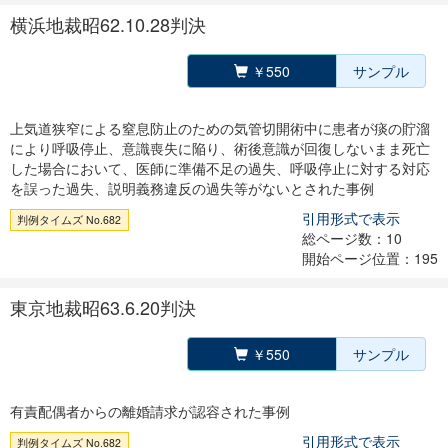
横浜地裁昭62.10.28判決
￥550
サンプル
上気道狭窄による窒息防止のための気管切開術中に患者が痰の貯溜
により呼吸停止、意識喪失に陥り、術後意識が回復しないまま死亡
した場合において、医師に準備不足の過失、呼吸停止に対する対応
を誤った過失、説明義務違反の過失等がないとされた事例
引用形式で表示
判例タイムズ No.682
総ページ数：10
開始ページ位置：195
東京地裁昭63.6.20判決
￥550
サンプル
有責配偶者からの離婚請求が認容された事例
引用形式で表示
判例タイムズ No.682