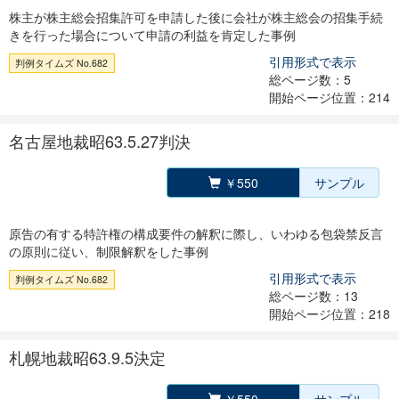
株主が株主総会招集許可を申請した後に会社が株主総会の招集手続
きを行った場合について申請の利益を肯定した事例
引用形式で表示
判例タイムズ No.682
総ページ数：5
開始ページ位置：214
名古屋地裁昭63.5.27判決
￥550
サンプル
原告の有する特許権の構成要件の解釈に際し、いわゆる包袋禁反言
の原則に従い、制限解釈をした事例
引用形式で表示
判例タイムズ No.682
総ページ数：13
開始ページ位置：218
札幌地裁昭63.9.5決定