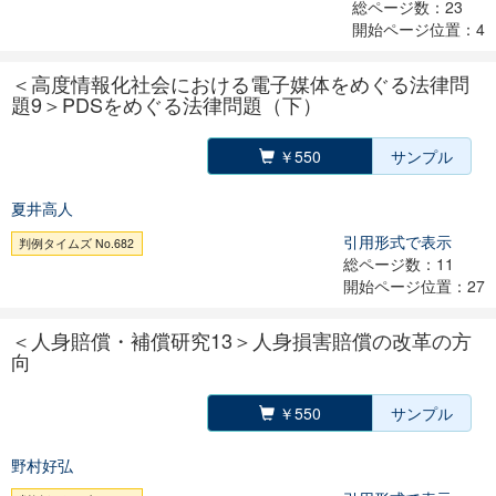
総ページ数：23
開始ページ位置：4
＜高度情報化社会における電子媒体をめぐる法律問
題9＞PDSをめぐる法律問題（下）
￥550
サンプル
夏井高人
引用形式で表示
判例タイムズ No.682
総ページ数：11
開始ページ位置：27
＜人身賠償・補償研究13＞人身損害賠償の改革の方
向
￥550
サンプル
野村好弘