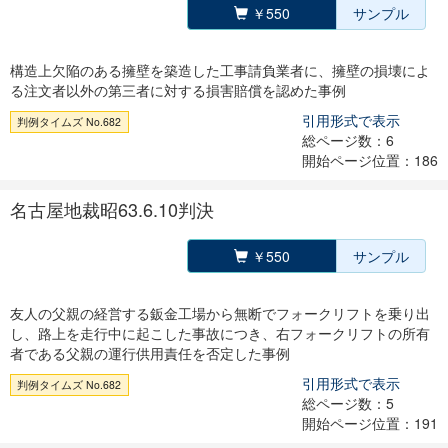
￥550
サンプル
構造上欠陥のある擁壁を築造した工事請負業者に、擁壁の損壊によ
る注文者以外の第三者に対する損害賠償を認めた事例
引用形式で表示
判例タイムズ No.682
総ページ数：6
開始ページ位置：186
名古屋地裁昭63.6.10判決
￥550
サンプル
友人の父親の経営する鈑金工場から無断でフォークリフトを乗り出
し、路上を走行中に起こした事故につき、右フォークリフトの所有
者である父親の運行供用責任を否定した事例
引用形式で表示
判例タイムズ No.682
総ページ数：5
開始ページ位置：191