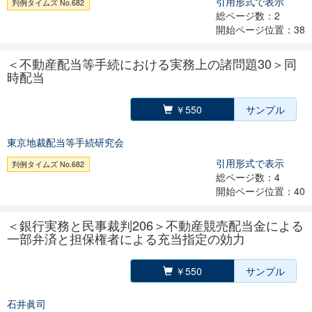
引用形式で表示
判例タイムズ No.682
総ページ数：2
開始ページ位置：38
＜不動産配当等手続における実務上の諸問題30＞同
時配当
￥550
サンプル
東京地裁配当等手続研究会
引用形式で表示
判例タイムズ No.682
総ページ数：4
開始ページ位置：40
＜銀行実務と民事裁判206＞不動産競売配当金による
一部弁済と担保権者による充当指定の効力
￥550
サンプル
石井眞司