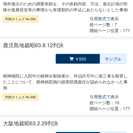
海外進出のための調査依頼を、その依頼内容、方法、進出計画の性
格や進展状況等の事情から有償契約の申込にあたらないとした事例
引用形式で表示
判例タイムズ No.682
総ページ数：7
開始ページ位置：171
鹿児島地裁昭63.8.12判決
￥550
サンプル
精神病院に入院中の精神分裂病者が、外泊許可中に第三者を殺害し
たことについて、精神病院側の損害賠償責任が認められなかった事
例
引用形式で表示
判例タイムズ No.682
総ページ数：10
開始ページ位置：177
大阪地裁昭63.2.29判決