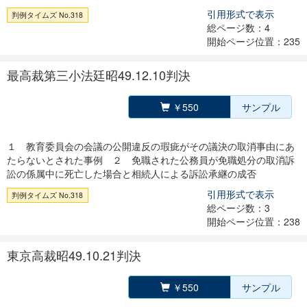
引用形式で表示
判例タイムズ No.318
総ページ数：4
開始ページ位置：235
最高裁第三小法廷昭49.12.10判決
￥550
サンプル
１ 教育委員会の会議の公開違反の瑕疵がその議決の取消事由にあ
たらないとされた事例 ２ 免職された公務員が免職処分の取消訴
訟の係属中に死亡した場合と相続人による訴訟承継の成否
引用形式で表示
判例タイムズ No.318
総ページ数：3
開始ページ位置：238
東京高裁昭49.10.21判決
￥550
サンプル