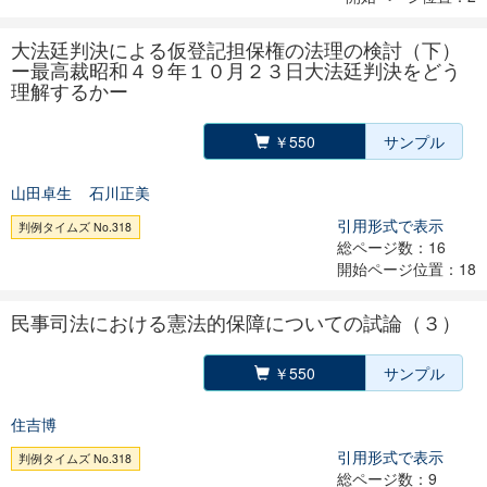
大法廷判決による仮登記担保権の法理の検討（下）
ー最高裁昭和４９年１０月２３日大法廷判決をどう
理解するかー
￥550
サンプル
山田卓生
石川正美
引用形式で表示
判例タイムズ No.318
総ページ数：16
開始ページ位置：18
民事司法における憲法的保障についての試論（３）
￥550
サンプル
住吉博
引用形式で表示
判例タイムズ No.318
総ページ数：9