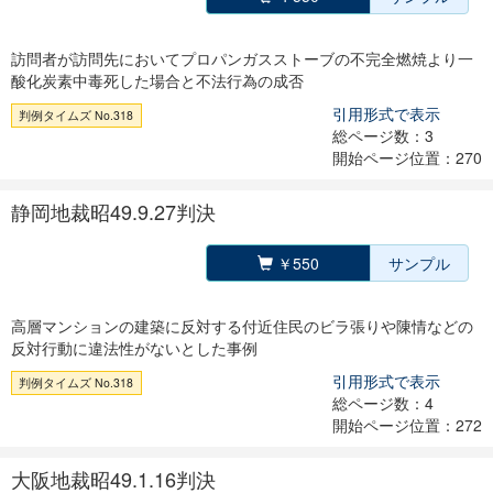
訪問者が訪問先においてプロパンガスストーブの不完全燃焼より一
酸化炭素中毒死した場合と不法行為の成否
引用形式で表示
判例タイムズ No.318
総ページ数：3
開始ページ位置：270
静岡地裁昭49.9.27判決
￥550
サンプル
高層マンションの建築に反対する付近住民のビラ張りや陳情などの
反対行動に違法性がないとした事例
引用形式で表示
判例タイムズ No.318
総ページ数：4
開始ページ位置：272
大阪地裁昭49.1.16判決