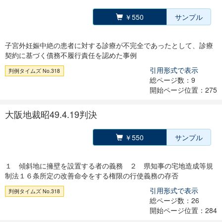
￥550
サンプル
子宮外妊娠中絶の患者に対する診療が不完全であったとして、診療
契約に基づく債務不履行責任を認めた事例
引用形式で表示
判例タイムズ No.318
総ページ数：9
開始ページ位置：275
大阪地裁昭49.4.19判決
￥550
サンプル
１ 傾斜地に擁壁を設置する者の義務 ２ 県知事の宅地造成等規
制法１６条所定の改善命令をする権限の行使義務の存否
引用形式で表示
判例タイムズ No.318
総ページ数：26
開始ページ位置：284