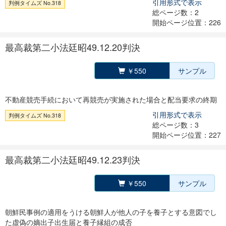
引用形式で表示
判例タイムズ No.318
総ページ数：2
開始ページ位置：226
最高裁第二小法廷昭49.12.20判決
￥550
サンプル
不動産競売手続において再競売が実施された場合と配当要求の終期
引用形式で表示
判例タイムズ No.318
総ページ数：3
開始ページ位置：227
最高裁第二小法廷昭49.12.23判決
￥550
サンプル
朝鮮民事例の適用をうける朝鮮人が他人の子を養子とする意図でし
た虚偽の嫡出子出生届と養子縁組の成否