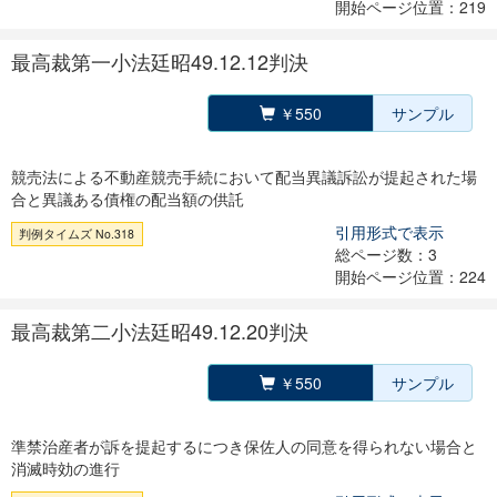
開始ページ位置：219
最高裁第一小法廷昭49.12.12判決
￥550
サンプル
競売法による不動産競売手続において配当異議訴訟が提起された場
合と異議ある債権の配当額の供託
引用形式で表示
判例タイムズ No.318
総ページ数：3
開始ページ位置：224
最高裁第二小法廷昭49.12.20判決
￥550
サンプル
準禁治産者が訴を提起するにつき保佐人の同意を得られない場合と
消滅時効の進行