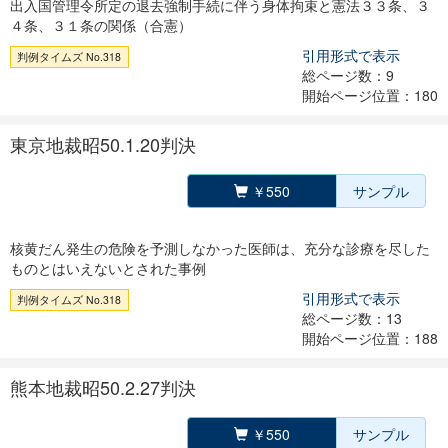
出入国管理令所定の退去強制手続に伴う身体拘束と憲法３３条、３
４条、３１条の関係（合憲）
引用形式で表示
判例タイムズ No.318
総ページ数：9
開始ページ位置：180
東京地裁昭50.1.20判決
￥550
サンプル
核黄だん発生の危険を予測しなかった医師は、充分な診療を尽した
ものとはいえないとされた事例
引用形式で表示
判例タイムズ No.318
総ページ数：13
開始ページ位置：188
熊本地裁昭50.2.27判決
￥550
サンプル