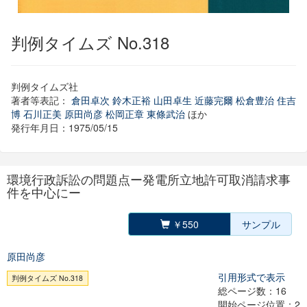
判例タイムズ No.318
判例タイムズ社
著者等表記：
倉田卓次
鈴木正裕
山田卓生
近藤完爾
松倉豊治
住吉
博
石川正美
原田尚彦
松岡正章
東條武治
ほか
発行年月日：1975/05/15
環境行政訴訟の問題点ー発電所立地許可取消請求事
件を中心にー
￥550
サンプル
原田尚彦
引用形式で表示
判例タイムズ No.318
総ページ数：16
開始ページ位置：2