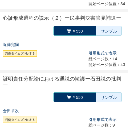
開始ページ位置：34
心証形成過程の説示（２）ー民事判決書管見補遺ー
￥550
サンプル
近藤完爾
引用形式で表示
判例タイムズ No.318
総ページ数：14
開始ページ位置：43
証明責任分配論における通説の擁護ー石田説の批判
ー
￥550
サンプル
倉田卓次
引用形式で表示
判例タイムズ No.318
総ページ数：9