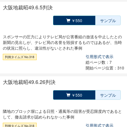
大阪地裁昭49.6.5判決
￥550
サンプル
スポンサーの圧力によりテレビ局が公害番組の放送を中止したとの
新聞の見出しが、テレビ局の名誉を毀損するものではあるが、当時
の状況に照らし、違法性がないとされた事例
引用形式で表示
判例タイムズ No.318
総ページ数：7
開始ページ位置：310
大阪地裁昭49.6.26判決
￥550
サンプル
隣地のブロック塀による日照・通風等の阻害が受忍限度内であると
して、撤去請求が認められなかった事例
引用形式で表示
判例タイムズ No.318