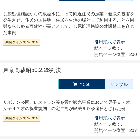
し尿処理施設からの放流水によって附近住民の漁業・健康の被害を
発生させ、住民の居住地、住居を生活の場として利用することを困
難ならしめる蓋然性が高いとして、し尿処理施設の建設禁止を命じ
た事例
引用形式で表示
判例タイムズ No.318
総ページ数：7
開始ページ位置：200
東京高裁昭50.2.26判決
￥550
サンプル
サボテン公園、レストラン等を営む観光事業において男子５７才、
女子４７才の就業規則上の定年制が民法９０条違反とされた例
引用形式で表示
判例タイムズ No.318
総ページ数：7
開始ページ位置：207