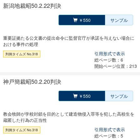
新潟地裁昭50.2.22判決
￥550
サンプル
重要証拠たる公文書の提出命令に監督官庁が承諾を与えない場合に
おける事件の処理
引用形式で表示
判例タイムズ No.318
総ページ数：6
開始ページ位置：213
神戸簡裁昭50.2.20判決
￥550
サンプル
教会牧師が学校封鎖を目的として建造物侵入罪等を犯した高校生を
蔵匿した行為の正当性
引用形式で表示
判例タイムズ No.318
総ページ数：5