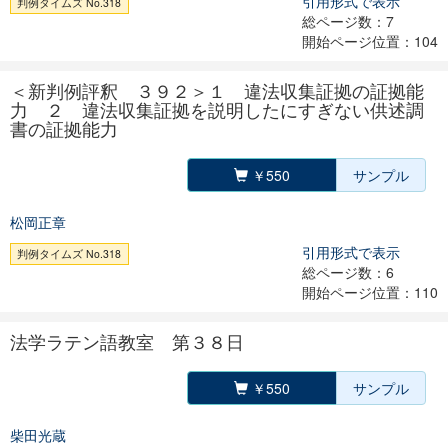
引用形式で表示
判例タイムズ No.318
総ページ数：7
開始ページ位置：104
＜新判例評釈 ３９２＞１ 違法収集証拠の証拠能
力 ２ 違法収集証拠を説明したにすぎない供述調
書の証拠能力
￥550
サンプル
松岡正章
引用形式で表示
判例タイムズ No.318
総ページ数：6
開始ページ位置：110
法学ラテン語教室 第３８日
￥550
サンプル
柴田光蔵