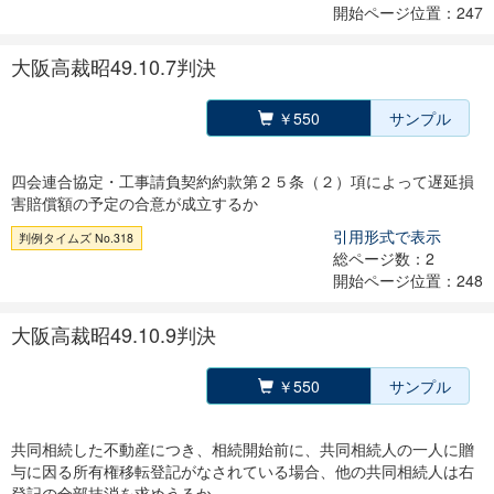
開始ページ位置：247
大阪高裁昭49.10.7判決
￥550
サンプル
四会連合協定・工事請負契約約款第２５条（２）項によって遅延損
害賠償額の予定の合意が成立するか
引用形式で表示
判例タイムズ No.318
総ページ数：2
開始ページ位置：248
大阪高裁昭49.10.9判決
￥550
サンプル
共同相続した不動産につき、相続開始前に、共同相続人の一人に贈
与に因る所有権移転登記がなされている場合、他の共同相続人は右
登記の全部抹消を求めうるか