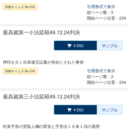
引用形式で表示
判例タイムズ No.318
総ページ数：5
開始ページ位置：230
最高裁第一小法廷昭49.12.24判決
￥550
サンプル
押印を欠く自筆遺言証書が有効とされた事例
引用形式で表示
判例タイムズ No.318
総ページ数：2
開始ページ位置：234
最高裁第三小法廷昭49.12.24判決
￥550
サンプル
約束手形の受取人欄の変造と手形法１６条１項の適用