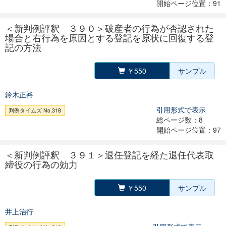
開始ページ位置：91
＜新判例評釈 ３９０＞破産者の行為が否認された
場合と右行為を原因とする登記を原状に回復する登
記の方法
￥550
サンプル
鈴木正裕
引用形式で表示
判例タイムズ No.318
総ページ数：8
開始ページ位置：97
＜新判例評釈 ３９１＞退任登記を経た退任代表取
締役の行為の効力
￥550
サンプル
井上治行