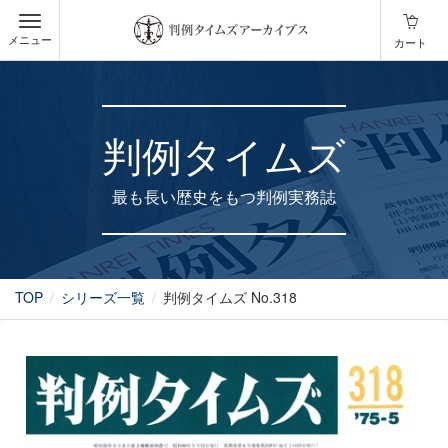
メニュー
カート
判例タイムズ
最も長い歴史をもつ判例実務誌
TOP
シリーズ一覧
判例タイムズ No.318