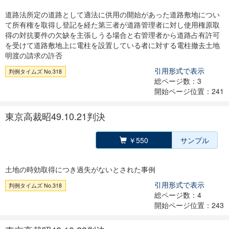
道路法所定の道路として適法に供用の開始があった道路敷地につい
て所有権を取得し登記を経た第三者が道路管理者に対し使用権原取
得の対抗要件の欠缺を主張しうる場合と右管理者から道路占有許可
を受けて道路敷地上に電柱を設置している者に対する電柱撤去土地
明渡の請求の許否
引用形式で表示
判例タイムズ No.318
総ページ数：3
開始ページ位置：241
東京高裁昭49.10.21判決
￥550
サンプル
土地の時効取得につき過失がないとされた事例
引用形式で表示
判例タイムズ No.318
総ページ数：4
開始ページ位置：243