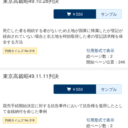
東京高裁昭49.10.28判決
￥550
サンプル
死亡した者を相続する者がないため土地が国庫に帰属したが登記が
経由されていない場合と右土地を時効取得した者の登記請求権を保
全する方法
引用形式で表示
判例タイムズ No.318
総ページ数：2
開始ページ位置：246
東京高裁昭49.11.11判決
￥550
サンプル
競売手続開始決定に対する抗告事件において抗告権を濫用したとし
て金銭納付を命じた事例
引用形式で表示
判例タイムズ No.318
総ページ数：2