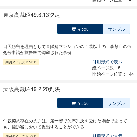
東京高裁昭49.6.13決定
￥550
サンプル
日照妨害を理由として５階建マンションの４階以上の工事禁止の仮
処分申請が抗告審で認容された事例
引用形式で表示
判例タイムズ No.311
総ページ数：5
開始ページ位置：144
大阪高裁昭49.2.20判決
￥550
サンプル
仲裁契約存在の抗弁は、第一審で欠席判決を受けた場合であって
も、控訴審において提出することができる
引用形式で表示
判例タイムズ No.311