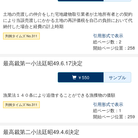
土地の売渡しの仲介をした宅地建物取引業者が土地所有者との契約
により当該売渡しにかかる土地の再評価税を自己の負担において代
納付した場合と経費の計上時期
引用形式で表示
判例タイムズ No.311
総ページ数：2
開始ページ位置：258
最高裁第一小法廷昭49.6.17決定
￥550
サンプル
漁業法１４０条により追徴することができる漁獲物の価額
引用形式で表示
判例タイムズ No.311
総ページ数：1
開始ページ位置：259
最高裁第二小法廷昭49.4.6決定