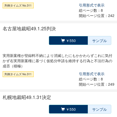
引用形式で表示
判例タイムズ No.311
総ページ数：8
開始ページ位置：242
名古屋地裁昭49.1.25判決
￥550
サンプル
実用新案権が登録料不納により消滅したにもかかわらずこれに気付
かず右実用新案権に基づく仮処分申請を維持する行為と不法行為の
成否（積極）
引用形式で表示
判例タイムズ No.311
総ページ数：8
開始ページ位置：249
札幌地裁昭49.1.31決定
￥550
サンプル