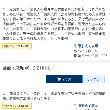
１ 元請負人が下請負人の雇傭する労務者を指揮監督して作業をな
さしめた場合、元請負人下請負人間には当該労務者のため安全保証
をなす旨の第三者のためにする契約が存するか、又は元請負人が右
雇傭契約上の下請負人の安全保証義務を重畳的に引受けたとみられ
るとした事例 ２ 高所作業中の塗装工の墜落死による労働災害に
つき使用者に安全保証債務不履行ないし工作物の瑕疵、事故防止義
務違反による不法行為の責なしとした事例
引用形式で表示
判例タイムズ No.311
総ページ数：5
開始ページ位置：228
函館地裁昭48.12.21判決
￥550
サンプル
１ 在籍専従を行う要件 ２ 違法な在籍専従を理由とする懲戒解
雇が解雇権の濫用とされた事例
引用形式で表示
判例タイムズ No.311