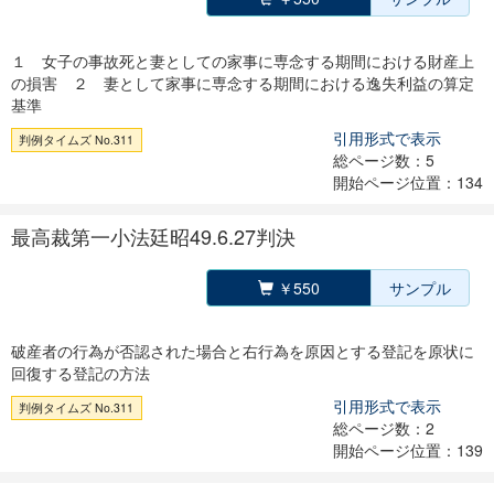
１ 女子の事故死と妻としての家事に専念する期間における財産上
の損害 ２ 妻として家事に専念する期間における逸失利益の算定
基準
引用形式で表示
判例タイムズ No.311
総ページ数：5
開始ページ位置：134
最高裁第一小法廷昭49.6.27判決
￥550
サンプル
破産者の行為が否認された場合と右行為を原因とする登記を原状に
回復する登記の方法
引用形式で表示
判例タイムズ No.311
総ページ数：2
開始ページ位置：139