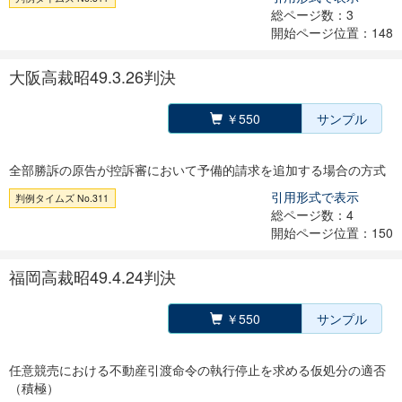
総ページ数：3
開始ページ位置：148
大阪高裁昭49.3.26判決
￥550
サンプル
全部勝訴の原告が控訴審において予備的請求を追加する場合の方式
引用形式で表示
判例タイムズ No.311
総ページ数：4
開始ページ位置：150
福岡高裁昭49.4.24判決
￥550
サンプル
任意競売における不動産引渡命令の執行停止を求める仮処分の適否
（積極）