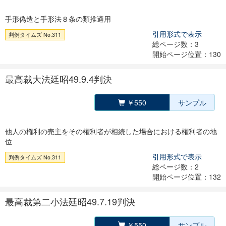
手形偽造と手形法８条の類推適用
引用形式で表示
判例タイムズ No.311
総ページ数：3
開始ページ位置：130
最高裁大法廷昭49.9.4判決
￥550
サンプル
他人の権利の売主をその権利者が相続した場合における権利者の地
位
引用形式で表示
判例タイムズ No.311
総ページ数：2
開始ページ位置：132
最高裁第二小法廷昭49.7.19判決
￥550
サンプル