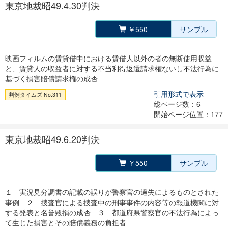
東京地裁昭49.4.30判決
￥550
サンプル
映画フィルムの賃貸借中における賃借人以外の者の無断使用収益
と、賃貸人の収益者に対する不当利得返還請求権ないし不法行為に
基づく損害賠償請求権の成否
引用形式で表示
判例タイムズ No.311
総ページ数：6
開始ページ位置：177
東京地裁昭49.6.20判決
￥550
サンプル
１ 実況見分調書の記載の誤りが警察官の過失によるものとされた
事例 ２ 捜査官による捜査中の刑事事件の内容等の報道機関に対
する発表と名誉毀損の成否 ３ 都道府県警察官の不法行為によっ
て生じた損害とその賠償義務の負担者