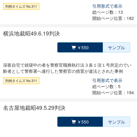
引用形式で表示
判例タイムズ No.311
総ページ数：13
開始ページ位置：182
横浜地裁昭49.6.19判決
￥550
サンプル
深夜自宅で就寝中の者を警察官職務執行法３条１項１号所定のでい
酔者として警察署へ連行した警察官の措置が違法とされた事例
引用形式で表示
判例タイムズ No.311
総ページ数：5
開始ページ位置：194
名古屋地裁昭49.5.29判決
￥550
サンプル