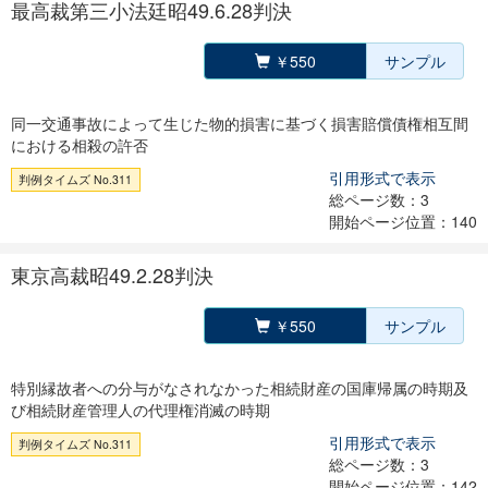
最高裁第三小法廷昭49.6.28判決
￥550
サンプル
同一交通事故によって生じた物的損害に基づく損害賠償債権相互間
における相殺の許否
引用形式で表示
判例タイムズ No.311
総ページ数：3
開始ページ位置：140
東京高裁昭49.2.28判決
￥550
サンプル
特別縁故者への分与がなされなかった相続財産の国庫帰属の時期及
び相続財産管理人の代理権消滅の時期
引用形式で表示
判例タイムズ No.311
総ページ数：3
開始ページ位置：142