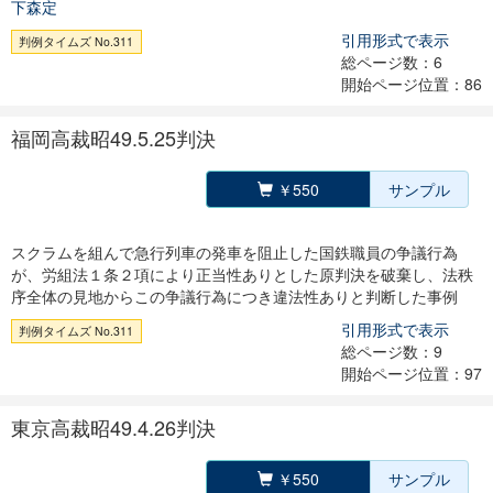
下森定
引用形式で表示
判例タイムズ No.311
総ページ数：6
開始ページ位置：86
福岡高裁昭49.5.25判決
￥550
サンプル
スクラムを組んで急行列車の発車を阻止した国鉄職員の争議行為
が、労組法１条２項により正当性ありとした原判決を破棄し、法秩
序全体の見地からこの争議行為につき違法性ありと判断した事例
引用形式で表示
判例タイムズ No.311
総ページ数：9
開始ページ位置：97
東京高裁昭49.4.26判決
￥550
サンプル