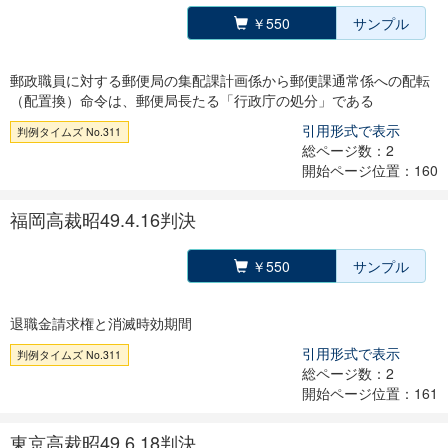
￥550
サンプル
郵政職員に対する郵便局の集配課計画係から郵便課通常係への配転
（配置換）命令は、郵便局長たる「行政庁の処分」である
引用形式で表示
判例タイムズ No.311
総ページ数：2
開始ページ位置：160
福岡高裁昭49.4.16判決
￥550
サンプル
退職金請求権と消滅時効期間
引用形式で表示
判例タイムズ No.311
総ページ数：2
開始ページ位置：161
東京高裁昭49.6.18判決