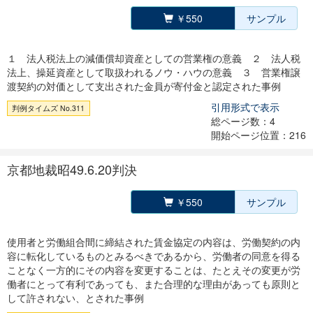
￥550
サンプル
１ 法人税法上の減価償却資産としての営業権の意義 ２ 法人税
法上、操延資産として取扱われるノウ・ハウの意義 ３ 営業権譲
渡契約の対価として支出された金員が寄付金と認定された事例
引用形式で表示
判例タイムズ No.311
総ページ数：4
開始ページ位置：216
京都地裁昭49.6.20判決
￥550
サンプル
使用者と労働組合間に締結された賃金協定の内容は、労働契約の内
容に転化しているものとみるべきであるから、労働者の同意を得る
ことなく一方的にその内容を変更することは、たとえその変更が労
働者にとって有利であっても、また合理的な理由があっても原則と
して許されない、とされた事例