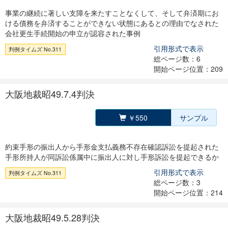
事業の継続に著しい支障を来たすことなくして、そして弁済期にお
ける債務を弁済することができない状態にあるとの理由でなされた
会社更生手続開始の申立が認容された事例
引用形式で表示
判例タイムズ No.311
総ページ数：6
開始ページ位置：209
大阪地裁昭49.7.4判決
￥550
サンプル
約束手形の振出人から手形金支払義務不存在確認訴訟を提起された
手形所持人が同訴訟係属中に振出人に対し手形訴訟を提起できるか
引用形式で表示
判例タイムズ No.311
総ページ数：3
開始ページ位置：214
大阪地裁昭49.5.28判決