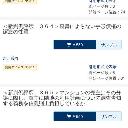
引用形式で表示
判例タイムズ No.311
総ページ数：8
開始ページ位置：74
＜新判例評釈 ３６４＞裏書によらない手形債権の
譲渡の性質
￥550
サンプル
吉川義春
引用形式で表示
判例タイムズ No.311
総ページ数：6
開始ページ位置：81
＜新判例評釈 ３６５＞マンションの売主はその分
譲に際し、買主に隣地の利用計画について調査告知
する義務を信義則上負担しているか
￥550
サンプル