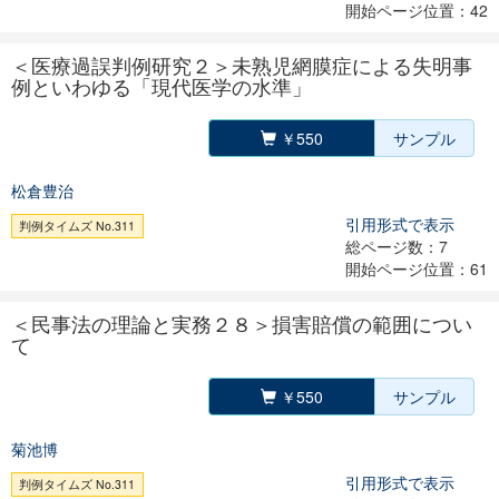
開始ページ位置：42
＜医療過誤判例研究２＞未熟児網膜症による失明事
例といわゆる「現代医学の水準」
￥550
サンプル
松倉豊治
引用形式で表示
判例タイムズ No.311
総ページ数：7
開始ページ位置：61
＜民事法の理論と実務２８＞損害賠償の範囲につい
て
￥550
サンプル
菊池博
引用形式で表示
判例タイムズ No.311