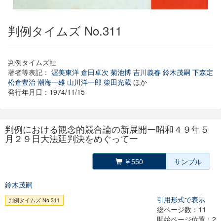
判例タイムズ No.311
判例タイムズ社
著者等表記：
渥美東洋
倉田卓次
菊池博
吉川義春
鈴木茂嗣
下森定
松倉豊治
潮海一雄
山川洋一郎
柴田光蔵
ほか
発行年月日：1974/11/15
判例における観念的競合論の新展開ー昭和４９年５
月２９日大法廷判決をめぐってー
￥550
サンプル
鈴木茂嗣
引用形式で表示
判例タイムズ No.311
総ページ数：11
開始ページ位置：2