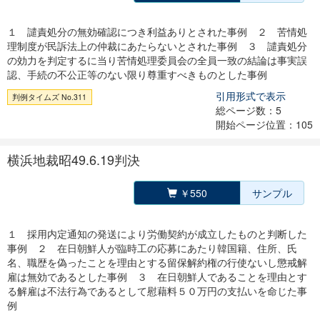
１ 譴責処分の無効確認につき利益ありとされた事例 ２ 苦情処
理制度が民訴法上の仲裁にあたらないとされた事例 ３ 譴責処分
の効力を判定するに当り苦情処理委員会の全員一致の結論は事実誤
認、手続の不公正等のない限り尊重すべきものとした事例
引用形式で表示
判例タイムズ No.311
総ページ数：5
開始ページ位置：105
横浜地裁昭49.6.19判決
￥550
サンプル
１ 採用内定通知の発送により労働契約が成立したものと判断した
事例 ２ 在日朝鮮人が臨時工の応募にあたり韓国籍、住所、氏
名、職歴を偽ったことを理由とする留保解約権の行使ないし懲戒解
雇は無効であるとした事例 ３ 在日朝鮮人であることを理由とす
る解雇は不法行為であるとして慰藉料５０万円の支払いを命じた事
例