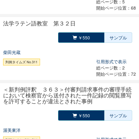
総ページ数：5
開始ページ位置：68
法学ラテン語教室 第３２日
￥550
サンプル
柴田光蔵
引用形式で表示
判例タイムズ No.311
総ページ数：2
開始ページ位置：72
＜新判例評釈 ３６３＞付審判請求事件の審理手続
において検察官から送付された一件記録の閲覧謄写
を許可することが違法とされた事例
￥550
サンプル
渥美東洋