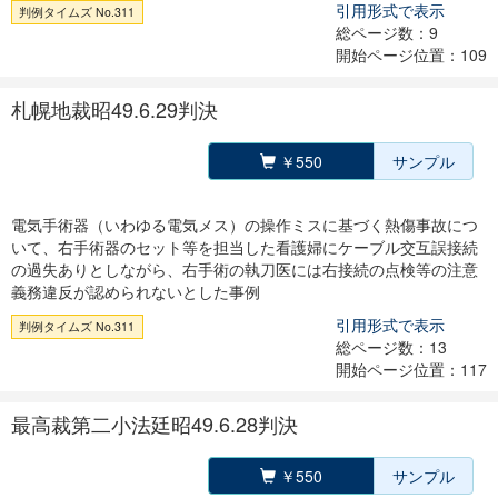
引用形式で表示
判例タイムズ No.311
総ページ数：9
開始ページ位置：109
札幌地裁昭49.6.29判決
￥550
サンプル
電気手術器（いわゆる電気メス）の操作ミスに基づく熱傷事故につ
いて、右手術器のセット等を担当した看護婦にケーブル交互誤接続
の過失ありとしながら、右手術の執刀医には右接続の点検等の注意
義務違反が認められないとした事例
引用形式で表示
判例タイムズ No.311
総ページ数：13
開始ページ位置：117
最高裁第二小法廷昭49.6.28判決
￥550
サンプル