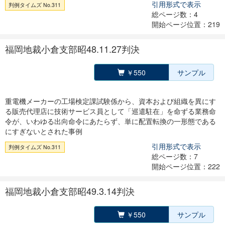
引用形式で表示
判例タイムズ No.311
総ページ数：4
開始ページ位置：219
福岡地裁小倉支部昭48.11.27判決
￥550
サンプル
重電機メーカーの工場検定課試験係から、資本および組織を異にす
る販売代理店に技術サービス員として「巡遣駐在」を命ずる業務命
令が、いわゆる出向命令にあたらず、単に配置転換の一形態である
にすぎないとされた事例
引用形式で表示
判例タイムズ No.311
総ページ数：7
開始ページ位置：222
福岡地裁小倉支部昭49.3.14判決
￥550
サンプル