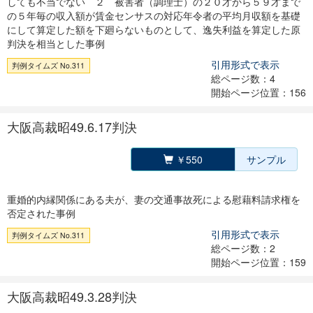
しても不当でない ２ 被害者（調理士）の２０才から５９才まで
の５年毎の収入額が賃金センサスの対応年令者の平均月収額を基礎
にして算定した額を下廻らないものとして、逸失利益を算定した原
判決を相当とした事例
引用形式で表示
判例タイムズ No.311
総ページ数：4
開始ページ位置：156
大阪高裁昭49.6.17判決
￥550
サンプル
重婚的内縁関係にある夫が、妻の交通事故死による慰藉料請求権を
否定された事例
引用形式で表示
判例タイムズ No.311
総ページ数：2
開始ページ位置：159
大阪高裁昭49.3.28判決