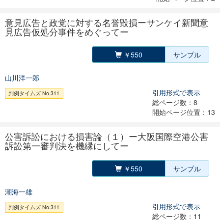
意見広告と政党に対する名誉毀損ーサンケイ新聞意
見広告仮処分事件をめぐってー
￥550
サンプル
山川洋一郎
引用形式で表示
判例タイムズ No.311
総ページ数：8
開始ページ位置：13
公害訴訟における損害論（１）ー大阪国際空港公害
訴訟第一審判決を機縁にしてー
￥550
サンプル
潮海一雄
引用形式で表示
判例タイムズ No.311
総ページ数：11