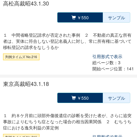
高松高裁昭43.1.30
￥550
サンプル
１ 中間省略登記請求が否定された事例 ２ 不動産の真正な所有
者は、実体に符合しない登記名義人に対し、常に所有権に基づいて
移転登記の請求をなしうるか
引用形式で表示
判例タイムズ No.216
総ページ数：3
開始ページ位置：141
東京高裁昭43.1.18
￥550
サンプル
１ 約８ケ月前に頭部外傷後遺症の診断を受けた者が、さらに追突
事故によりむちうち症となった場合の相当因果関係 ２ むちうち
症における逸失利益の算定例
引用形式で表示