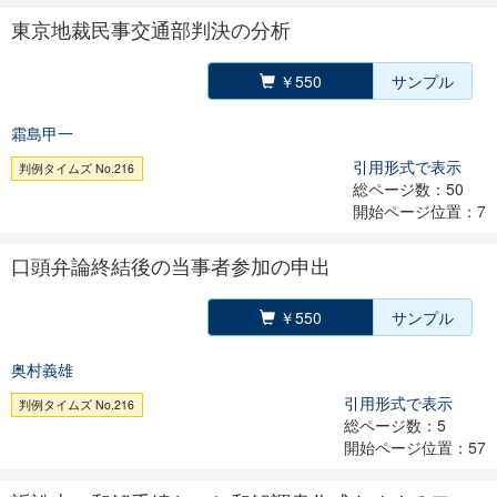
東京地裁民事交通部判決の分析
￥550
サンプル
霜島甲一
引用形式で表示
判例タイムズ No.216
総ページ数：50
開始ページ位置：7
口頭弁論終結後の当事者参加の申出
￥550
サンプル
奥村義雄
引用形式で表示
判例タイムズ No.216
総ページ数：5
開始ページ位置：57