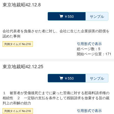
東京地裁昭42.12.8
￥550
サンプル
会社代表者を負傷させた者に対し、会社に生じた企業損害の賠償を
認めた事例
引用形式で表示
判例タイムズ No.216
総ページ数：5
開始ページ位置：171
東京地裁昭42.12.25
￥550
サンプル
１ 被害者が受傷後死亡までに蒙った苦痛に対する慰藉料請求権の
相続性 ２ 一定額の支払を条件として残額請求を放棄する旨の裁
判上の和解の効力
引用形式で表示
判例タイムズ No.216