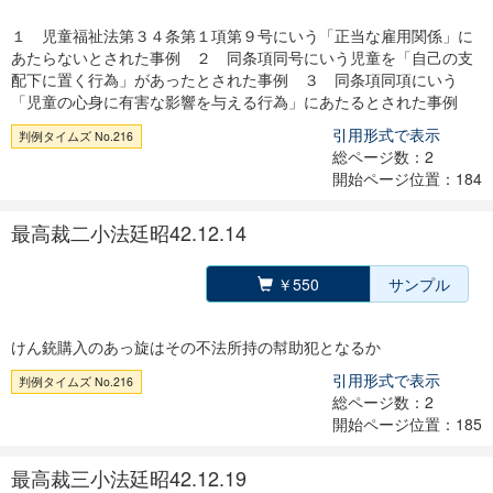
１ 児童福祉法第３４条第１項第９号にいう「正当な雇用関係」に
あたらないとされた事例 ２ 同条項同号にいう児童を「自己の支
配下に置く行為」があったとされた事例 ３ 同条項同項にいう
「児童の心身に有害な影響を与える行為」にあたるとされた事例
引用形式で表示
判例タイムズ No.216
総ページ数：2
開始ページ位置：184
最高裁二小法廷昭42.12.14
￥550
サンプル
けん銃購入のあっ旋はその不法所持の幇助犯となるか
引用形式で表示
判例タイムズ No.216
総ページ数：2
開始ページ位置：185
最高裁三小法廷昭42.12.19