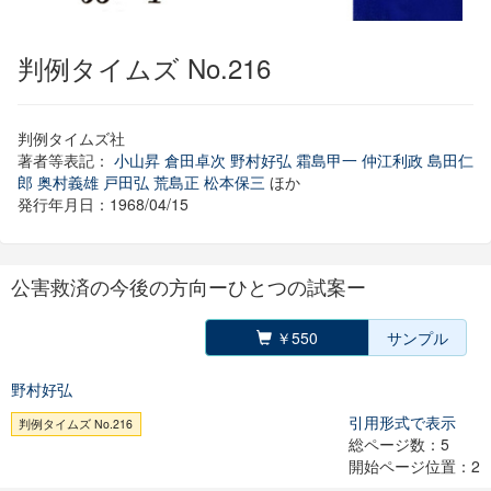
判例タイムズ No.216
判例タイムズ社
著者等表記：
小山昇
倉田卓次
野村好弘
霜島甲一
仲江利政
島田仁
郎
奥村義雄
戸田弘
荒島正
松本保三
ほか
発行年月日：1968/04/15
公害救済の今後の方向ーひとつの試案ー
￥550
サンプル
野村好弘
引用形式で表示
判例タイムズ No.216
総ページ数：5
開始ページ位置：2