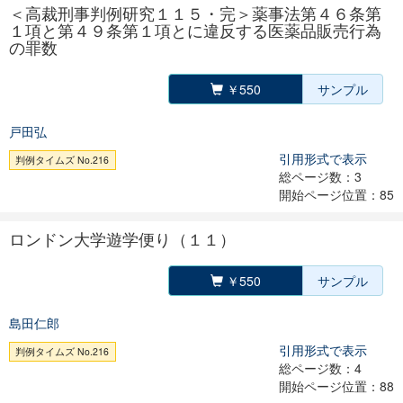
＜高裁刑事判例研究１１５・完＞薬事法第４６条第
１項と第４９条第１項とに違反する医薬品販売行為
の罪数
￥550
サンプル
戸田弘
引用形式で表示
判例タイムズ No.216
総ページ数：3
開始ページ位置：85
ロンドン大学遊学便り（１１）
￥550
サンプル
島田仁郎
引用形式で表示
判例タイムズ No.216
総ページ数：4
開始ページ位置：88