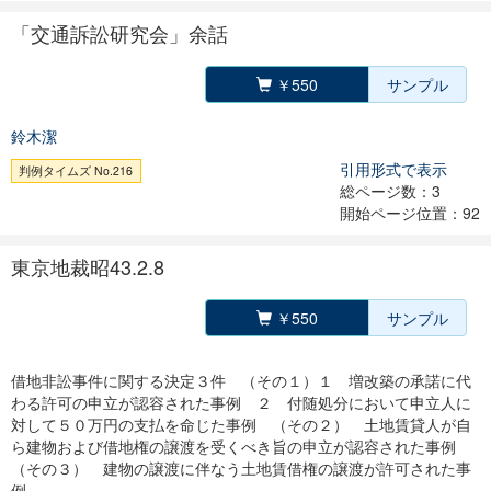
「交通訴訟研究会」余話
￥550
サンプル
鈴木潔
引用形式で表示
判例タイムズ No.216
総ページ数：3
開始ページ位置：92
東京地裁昭43.2.8
￥550
サンプル
借地非訟事件に関する決定３件 （その１）１ 増改築の承諾に代
わる許可の申立が認容された事例 ２ 付随処分において申立人に
対して５０万円の支払を命じた事例 （その２） 土地賃貸人が自
ら建物および借地権の譲渡を受くべき旨の申立が認容された事例
（その３） 建物の譲渡に伴なう土地賃借権の譲渡が許可された事
例