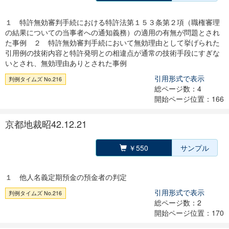
１ 特許無効審判手続における特許法第１５３条第２項（職権審理
の結果についての当事者への通知義務）の適用の有無が問題とされ
た事例 ２ 特許無効審判手続において無効理由として挙げられた
引用例の技術内容と特許発明との相違点が通常の技術手段にすぎな
いとされ、無効理由ありとされた事例
引用形式で表示
判例タイムズ No.216
総ページ数：4
開始ページ位置：166
京都地裁昭42.12.21
￥550
サンプル
１ 他人名義定期預金の預金者の判定
引用形式で表示
判例タイムズ No.216
総ページ数：2
開始ページ位置：170