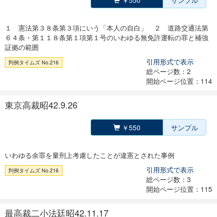
￥550
サンプル
１ 憲法第３８条第３項にいう「本人の自白」 ２ 道路交通法第
６４条・第１１８条第１項第１号のいわゆる無免許運転の罪と補強
証拠の範囲
引用形式で表示
判例タイムズ No.216
総ページ数：2
開始ページ位置：114
東京高裁昭42.9.26
￥550
サンプル
いわゆる余罪を量刑上考慮したことが違憲とされた事例
引用形式で表示
判例タイムズ No.216
総ページ数：3
開始ページ位置：115
最高裁二小法廷昭42.11.17