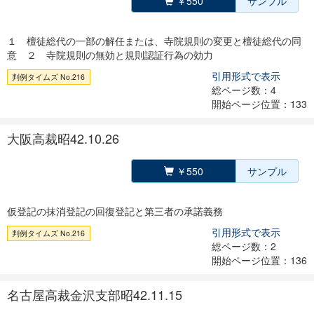
￥550
サンプル
１ 檀徒総代の一部の解任または、寺院規則の変更と檀徒総代の同
意 ２ 寺院規則の無効と規則認証行為の効力
引用形式で表示
判例タイムズ No.216
総ページ数：4
開始ページ位置：133
大阪高裁昭42.10.26
￥550
サンプル
仮登記の抹消登記の回復登記と第三者の承諾義務
引用形式で表示
判例タイムズ No.216
総ページ数：2
開始ページ位置：136
名古屋高裁金沢支部昭42.11.15