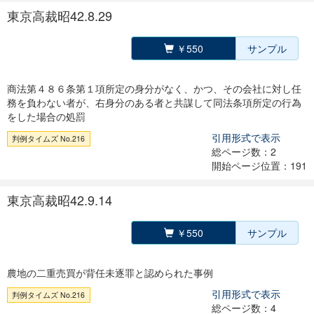
東京高裁昭42.8.29
￥550
サンプル
商法第４８６条第１項所定の身分がなく、かつ、その会社に対し任
務を負わない者が、右身分のある者と共謀して同法条項所定の行為
をした場合の処罰
引用形式で表示
判例タイムズ No.216
総ページ数：2
開始ページ位置：191
東京高裁昭42.9.14
￥550
サンプル
農地の二重売買が背任未逐罪と認められた事例
引用形式で表示
判例タイムズ No.216
総ページ数：4