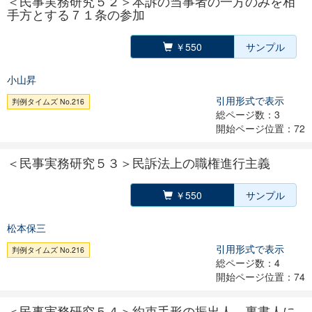
＜民事実務研究５２＞本訴の当事者の一方のみを相
手方とする７１条の参加
￥550
サンプル
小山昇
引用形式で表示
判例タイムズ No.216
総ページ数：3
開始ページ位置：72
＜民事実務研究５３＞民訴法上の職権進行主義
￥550
サンプル
松本保三
引用形式で表示
判例タイムズ No.216
総ページ数：4
開始ページ位置：74
＜民事実務研究５４＞約束手形の振出人、裏書人に