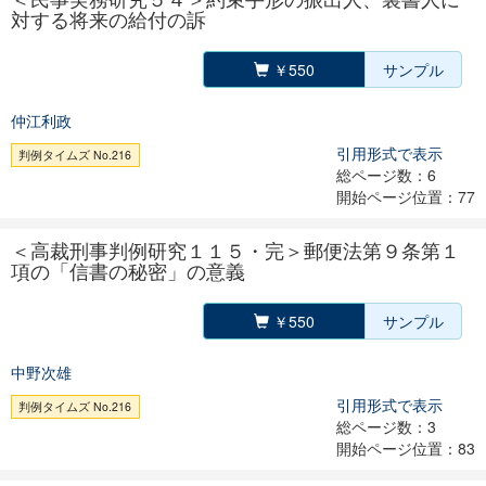
対する将来の給付の訴
￥550
サンプル
仲江利政
引用形式で表示
判例タイムズ No.216
総ページ数：6
開始ページ位置：77
＜高裁刑事判例研究１１５・完＞郵便法第９条第１
項の「信書の秘密」の意義
￥550
サンプル
中野次雄
引用形式で表示
判例タイムズ No.216
総ページ数：3
開始ページ位置：83