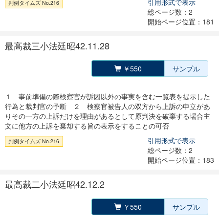
引用形式で表示
判例タイムズ No.216
総ページ数：2
開始ページ位置：181
最高裁三小法廷昭42.11.28
￥550
サンプル
１ 事前準備の際検察官が訴因以外の事実を含む一覧表を提示した
行為と裁判官の予断 ２ 検察官被告人の双方から上訴の申立があ
りその一方の上訴だけを理由があるとして原判決を破棄する場合主
文に他方の上訴を棄却する旨の表示をすることの可否
引用形式で表示
判例タイムズ No.216
総ページ数：2
開始ページ位置：183
最高裁二小法廷昭42.12.2
￥550
サンプル