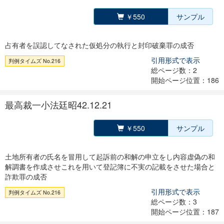
￥550
サンプル
占有者を誤認してなされた仮処分の執行と封印破棄罪の成否
引用形式で表示
判例タイムズ No.216
総ページ数：2
開始ページ位置：186
最高裁一小法廷昭42.12.21
￥550
サンプル
土地所有者の氏名を冒用して起訴前の和解の申立をし内容虚偽の和
解調書を作成させこれを用いて登記簿に不実の記載をさせた場合と
詐欺罪の成否
引用形式で表示
判例タイムズ No.216
総ページ数：3
開始ページ位置：187