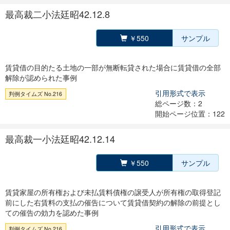
最高裁二小法廷昭42.12.8
￥550
サンプル
賃貸借の目的たる土地の一部が無断転貸された場合に賃貸借の全部
解除が認められた事例
引用形式で表示
判例タイムズ No.216
総ページ数：2
開始ページ位置：122
最高裁一小法廷昭42.12.14
￥550
サンプル
賃貸家屋の所有権および未払賃料債権の譲受人が所有権の取得登記
前にした右賃料の支払の催告について賃貸借契約の解除の前提とし
ての催告の効力を認めた事例
引用形式で表示
判例タイムズ No.216