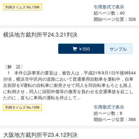
引用形式で表示
判例タイムズ No.1398
総ページ数：40
開始ページ位置：326
横浜地方裁判所平24.3.21判決
￥550
サンプル
〔解 説〕
1 本件公訴事実の要旨は，被告人は，平成21年9月1日午後9時44
分頃，横浜市中区内の道路において普通乗用自動車を運転中，自車
左前部をV運転の自転車に衝突させて同人を同自転車もろとも路上
に転倒させ，同人に頭部外傷等の傷害を負わせる交通事故を起こし
たのに，直ちに車両の運転を停止して...
引用形式で表示
判例タイムズ No.1398
総ページ数：8
開始ページ位置：366
大阪地方裁判所平23.4.12判決