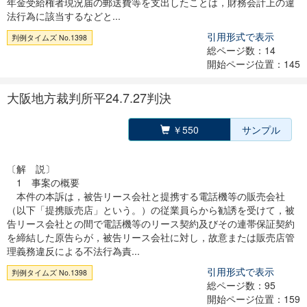
年金受給権者現況届の郵送費等を支出したことは，財務会計上の違
法行為に該当するなどと...
引用形式で表示
判例タイムズ No.1398
総ページ数：14
開始ページ位置：145
大阪地方裁判所平24.7.27判決
￥550
サンプル
〔解 説〕
1 事案の概要
本件の本訴は，被告リース会社と提携する電話機等の販売会社
（以下「提携販売店」という。）の従業員らから勧誘を受けて，被
告リース会社との間で電話機等のリース契約及びその連帯保証契約
を締結した原告らが，被告リース会社に対し，故意または販売店管
理義務違反による不法行為責...
引用形式で表示
判例タイムズ No.1398
総ページ数：95
開始ページ位置：159