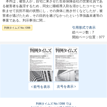
本件は，被告人が，自宅に来させた生命保険会社の営業社員であ
る被害者を姦淫するため，同女に睡眠導入剤を溶かしたコーヒーを
飲ませて抗拒不能の状態にし，その身体に抱き付くなどしたが，被
害者が逃げたため，その目的を遂げなかったという準強姦未遂等の
事案である。判示事項に関...
引用形式で表示
判例タイムズ No.1398
総ページ数：7
開始ページ位置：377
次号を表示
前号を表示
判例タイムズ No.1398 では