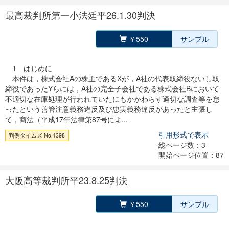
最高裁判所第一小法廷平26.1.30判決
￥550
サンプル
1 はじめに
本件は，株式会社Aの株主であるXが，A社の代表取締役ないし取
締役であったYらには，A社の完全子会社である株式会社Bにおいて
不適切な在庫処理が行われていたにもかかわらず適切な調査等を怠
ったという善管注意義務違反及び忠実義務違反があったと主張し
て，商法（平成17年法律第87号によ...
引用形式で表示
判例タイムズ No.1398
総ページ数：3
開始ページ位置：87
大阪高等裁判所平23.8.25判決
￥550
サンプル