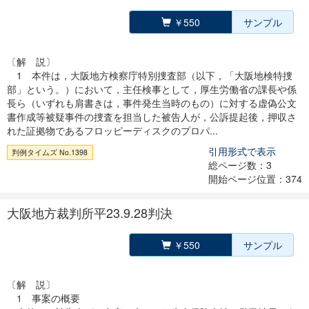
￥550
サンプル
〔解 説〕
1 本件は，大阪地方検察庁特別捜査部（以下，「大阪地検特捜
部」という。）において，主任検事として，厚生労働省の課長や係
長ら（いずれも肩書きは，事件発生当時のもの）に対する虚偽公文
書作成等被疑事件の捜査を担当した被告人が，公訴提起後，押収さ
れた証拠物であるフロッピーディスクのプロパ...
引用形式で表示
判例タイムズ No.1398
総ページ数：3
開始ページ位置：374
大阪地方裁判所平23.9.28判決
￥550
サンプル
〔解 説〕
1 事案の概要