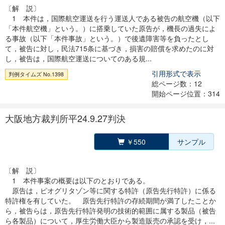
〔解 説〕
1 本件は，国際航空運送を行う運送人である被告の航空機（以下
「本件航空機」という。）に搭乗していた原告が，機長の過失によ
る事故（以下「本件事故」という。）で後遺障害等を負ったとし
て，被告に対し，民法715条に基づき，損害の賠償を求めたのに対
し，被告は，国際航空運送についてのある規...
引用形式で表示
判例タイムズ No.1398
総ページ数：12
開始ページ位置：314
大阪地方裁判所平24.9.27判決
￥550
サンプル
〔解 説〕
1 本件事案の概要は以下のとおりである。
原告は，ピオグリタゾン等に関する特許（原告先行特許）に係る
特許権を有していた。 原告先行特許の存続期間が満了したことか
ら，被告らは，原告先行特許発明の技術的範囲に属する製品（被告
ら各製品）について，厚生労働大臣から製造販売の承認を受け，...