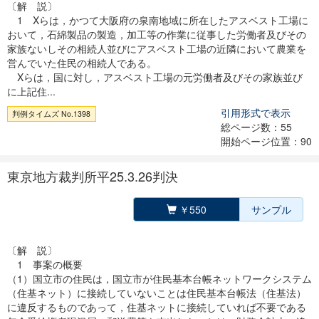
〔解 説〕
1 Xらは，かつて大阪府の泉南地域に所在したアスベスト工場に
おいて，石綿製品の製造，加工等の作業に従事した労働者及びその
家族ないしその相続人並びにアスベスト工場の近隣において農業を
営んでいた住民の相続人である。
Xらは，国に対し，アスベスト工場の元労働者及びその家族並び
に上記住...
引用形式で表示
判例タイムズ No.1398
総ページ数：55
開始ページ位置：90
東京地方裁判所平25.3.26判決
￥550
サンプル
〔解 説〕
1 事案の概要
（1）国立市の住民は，国立市が住民基本台帳ネットワークシステム
（住基ネット）に接続していないことは住民基本台帳法（住基法）
に違反するものであって，住基ネットに接続していれば不要である