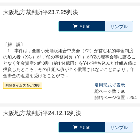
大阪地方裁判所平23.7.25判決
￥550
サンプル
〔解 説〕
1 本件は，全国小売酒販組合中央会（Y2）が営む私的年金制度
の加入者（Xら）が，Y2の事務局長（Y1）がY2の理事会等に諮るこ
となく年金資産の約8割（約144億円）をY4が持ち込んだ仕組み債に
投資したところ，その仕組み債が全く償還されないことにより，年
金掛金の返還を受けることがで...
引用形式で表示
判例タイムズ No.1398
総ページ数：60
開始ページ位置：254
大阪地方裁判所平24.12.12判決
￥550
サンプル