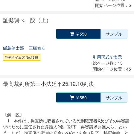
開始ページ位置：5
証拠調べ一般（上）
￥550
サンプル
飯島健太郎
三橋泰友
引用形式で表示
判例タイムズ No.1398
総ページ数：13
開始ページ位置：45
最高裁判所第三小法廷平25.12.10判決
￥550
サンプル
〔解 説〕
1 本件は，拘置所に収容されている死刑確定者X及びその再審請
求のために選任された弁護人2名（以下「再審請求弁護人ら」とい
う。）が，拘置所の職員の立会いのない面会（以下「秘密面会」と