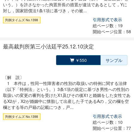
いう。）を許さなかった拘置所長の措置が違法であるとして，Yに
対し，国家賠償法1条1項に基づき，その被...
引用形式で表示
判例タイムズ No.1398
総ページ数：19
開始ページ位置：58
最高裁判所第三小法廷平25.12.10決定
￥550
サンプル
〔解 説〕
1 本件は，性同一性障害者の性別の取扱いの特例に関する法律
（以下「特例法」という。）3条1項の規定に基づき男性への性別の
取扱いの変更の審判を受けたX1及びその後X1と婚姻をした女性であ
るX2が，X2が婚姻中に懐胎して出産した子であるAの，父の欄を空
欄とする等の戸籍の記載につき，戸...
引用形式で表示
判例タイムズ No.1398
総ページ数：10
開始ページ位置：77