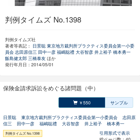
判例タイムズ No.1398
判例タイムズ社
著者等表記：
日景聡
東京地方裁判所プラクティス委員会第一小委
員会
志田原信三
田中一彦
福嶋聡禮
大谷智彦
井上裕子
橋本勇一
飯島健太郎
三橋泰友
ほか
発行年月日：2014/05/01
保険金請求訴訟をめぐる諸問題（中）
￥550
サンプル
日景聡
東京地方裁判所プラクティス委員会第一小委員会
志田原
信三
田中一彦
福嶋聡禮
大谷智彦
井上裕子
橋本勇一
引用形式で表示
判例タイムズ No.1398
総ページ数：40