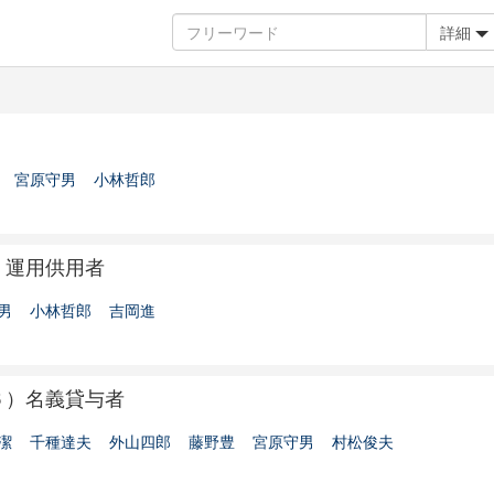
詳細
）
宮原守男
小林哲郎
）運用供用者
男
小林哲郎
吉岡進
６）名義貸与者
潔
千種達夫
外山四郎
藤野豊
宮原守男
村松俊夫