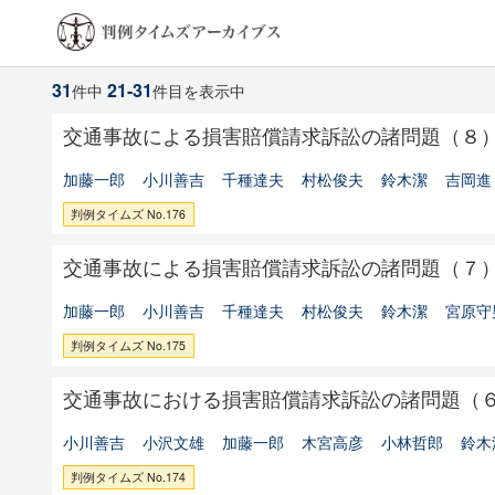
31
21-31
件中
件目を表示中
交通事故による損害賠償請求訴訟の諸問題（８
加藤一郎
小川善吉
千種達夫
村松俊夫
鈴木潔
吉岡進
判例タイムズ No.176
交通事故による損害賠償請求訴訟の諸問題（７
加藤一郎
小川善吉
千種達夫
村松俊夫
鈴木潔
宮原守
判例タイムズ No.175
交通事故における損害賠償請求訴訟の諸問題（
小川善吉
小沢文雄
加藤一郎
木宮高彦
小林哲郎
鈴木
判例タイムズ No.174