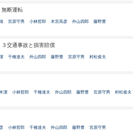
）無断運転
雄
宮原守男
小林哲郎
木宮高彦
外山四郎
藤野豊
）３交通事故と損害賠償
潔
千種達夫
外山四郎
藤野豊
宮原守男
村松俊夫
）
木潔
小林哲郎
千種達夫
外山四郎
藤野豊
宮原守男
村松俊夫
）
彦
小林哲郎
千種達夫
外山四郎
藤野豊
宮原守男