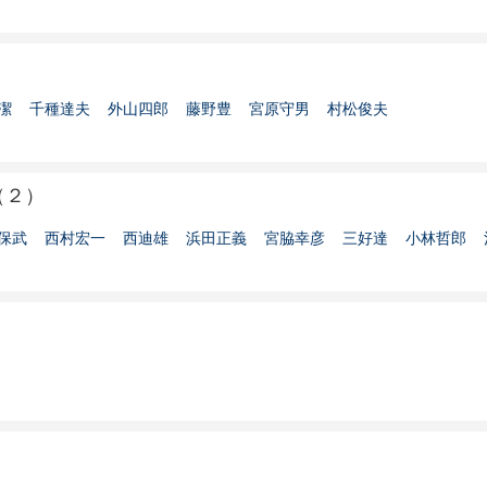
）
潔
千種達夫
外山四郎
藤野豊
宮原守男
村松俊夫
（２）
保武
西村宏一
西迪雄
浜田正義
宮脇幸彦
三好達
小林哲郎