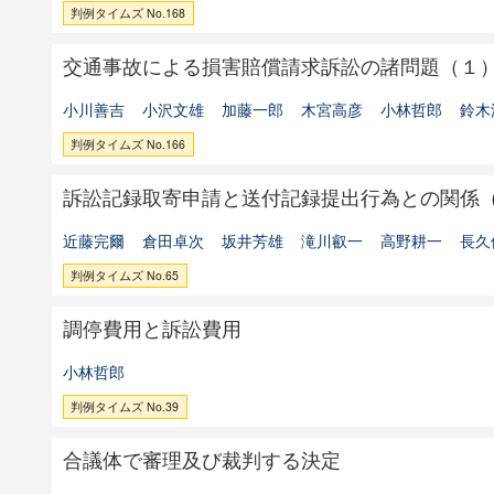
判例タイムズ No.168
交通事故による損害賠償請求訴訟の諸問題（１
小川善吉
小沢文雄
加藤一郎
木宮高彦
小林哲郎
鈴木
判例タイムズ No.166
訴訟記録取寄申請と送付記録提出行為との関係
近藤完爾
倉田卓次
坂井芳雄
滝川叡一
高野耕一
長久
判例タイムズ No.65
調停費用と訴訟費用
小林哲郎
判例タイムズ No.39
合議体で審理及び裁判する決定